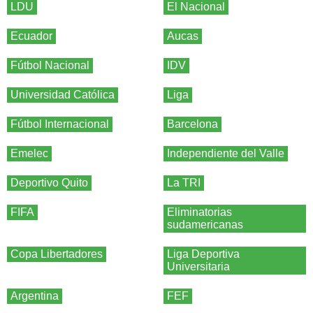
LDU
El Nacional
Ecuador
Aucas
Fútbol Nacional
IDV
Universidad Católica
Liga
Fútbol Internacional
Barcelona
Emelec
Independiente del Valle
Deportivo Quito
La TRI
FIFA
Eliminatorias
sudamericanas
Copa Libertadores
Liga Deportiva
Universitaria
Argentina
FEF