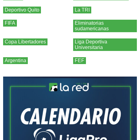
Deportivo Quito
La TRI
FIFA
Eliminatorias
sudamericanas
Copa Libertadores
Liga Deportiva
Universitaria
Argentina
FEF