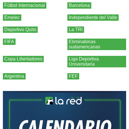
Fútbol Internacional
Barcelona
Emelec
Independiente del Valle
Deportivo Quito
La TRI
FIFA
Eliminatorias
sudamericanas
Copa Libertadores
Liga Deportiva
Universitaria
Argentina
FEF