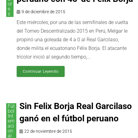
or
e
9 de diciembre de 2015
s
Este miércoles, por una de las semifinales de vuelta
del Torneo Descentralizado 2015 en Perú, Melgar le
propinó una goleada de 4 a 0 al Real Garcilaso,
donde milita el ecuatoriano Félix Borja. El atacante
tricolor inició al segundo tiempo,...
Continuar Leyendo
Sin Felix Borja Real Garcilaso
Fút
bol
Int
ganó en el fútbol peruano
ern
aci
on
22 de noviembre de 2015
al