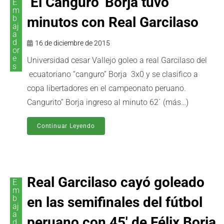
‘El Canguro’ Borja tuvo
E
m
b
minutos con Real Garcilaso
aj
a
d
16 de diciembre de 2015
or
e
Universidad cesar Vallejo goleo a real Garcilaso del
s
ecuatoriano “canguro” Borja 3x0 y se clasifico a
copa libertadores en el campeonato peruano.
Cangurito” Borja ingreso al minuto 62´ (más…)
Continuar Leyendo
Real Garcilaso cayó goleado
E
m
b
en las semifinales del fútbol
aj
a
peruano con 45′ de Félix Borja
d