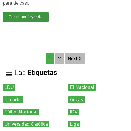
para de casi...
Continuar Leyendo
1
2
Next
Las
Etiquetas
LDU
El Nacional
Ecuador
Aucas
Fútbol Nacional
IDV
Universidad Católica
Liga