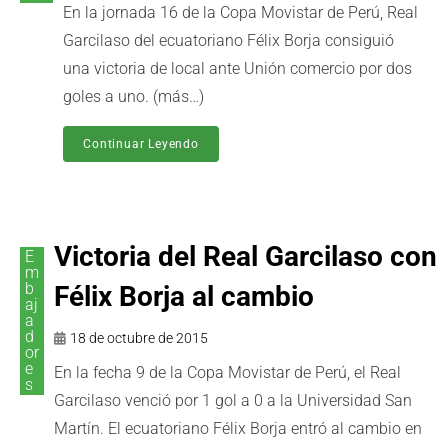
En la jornada 16 de la Copa Movistar de Perú, Real
Garcilaso del ecuatoriano Félix Borja consiguió
una victoria de local ante Unión comercio por dos
goles a uno. (más…)
Continuar Leyendo
Victoria del Real Garcilaso con
E
m
b
Félix Borja al cambio
aj
a
d
18 de octubre de 2015
or
e
En la fecha 9 de la Copa Movistar de Perú, el Real
s
Garcilaso venció por 1 gol a 0 a la Universidad San
Martín. El ecuatoriano Félix Borja entró al cambio en