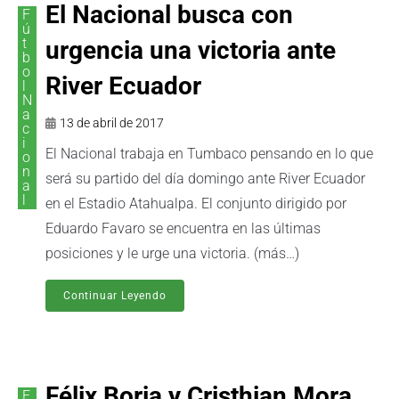
El Nacional busca con
F
ú
t
urgencia una victoria ante
b
o
River Ecuador
l
N
a
13 de abril de 2017
c
i
El Nacional trabaja en Tumbaco pensando en lo que
o
n
será su partido del día domingo ante River Ecuador
a
l
en el Estadio Atahualpa. El conjunto dirigido por
Eduardo Favaro se encuentra en las últimas
posiciones y le urge una victoria. (más…)
Continuar Leyendo
Félix Borja y Cristhian Mora
F