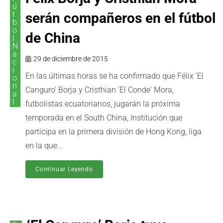
ú
t
serán compañeros en el fútbol
b
o
de China
l
N
a
29 de diciembre de 2015
c
i
En las últimas horas se ha confirmado que Félix 'El
o
n
Canguro' Borja y Cristhian 'El Conde' Mora,
a
l
futbolistas ecuatorianos, jugarán la próxima
temporada en el South China, Institución que
participa en la primera división de Hong Kong, liga
en la que...
Continuar Leyendo