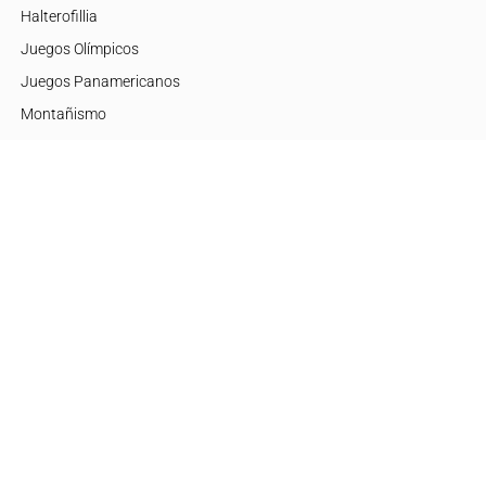
Halterofillia
Juegos Olímpicos
Juegos Panamericanos
Montañismo
Motor
Mujeres de Élite
Tenis
+Disciplinas
Embajadores
Argentina
Brasil
Estados Unidos
Europa
México