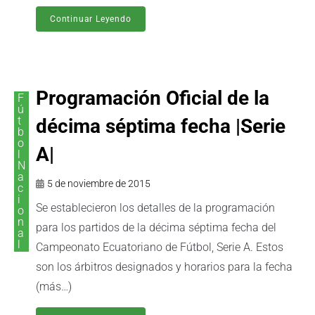
Continuar Leyendo
Programación Oficial de la
F
ú
t
décima séptima fecha |Serie
b
o
A|
l
N
a
5 de noviembre de 2015
c
i
Se establecieron los detalles de la programación
o
n
para los partidos de la décima séptima fecha del
a
l
Campeonato Ecuatoriano de Fútbol, Serie A. Estos
son los árbitros designados y horarios para la fecha
(más…)