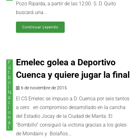
Pozo Ripalda, a partir de las 12:00. S. D. Quito
buscará una...
Continuar Leyendo
Emelec golea a Deportivo
F
ú
t
Cuenca y quiere jugar la final
b
o
l
6 de noviembre de 2015
N
a
El CS Emelec se impuso a D. Cuenca por seis tantos
c
i
a cero en compromiso desarrollado en la cancha
o
del Estadio Jocay de la Ciudad de Manta. El
n
a
“Bombillo” consiguió la victoria gracias a los goles
l
de Mondaini y Bolaños...