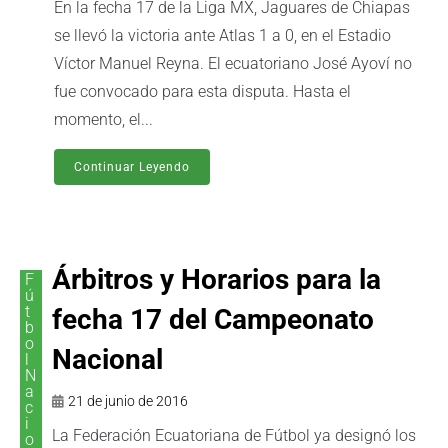
En la fecha 17 de la Liga MX, Jaguares de Chiapas
se llevó la victoria ante Atlas 1 a 0, en el Estadio
Víctor Manuel Reyna. El ecuatoriano José Ayoví no
fue convocado para esta disputa. Hasta el
momento, el...
Continuar Leyendo
Árbitros y Horarios para la
F
ú
t
fecha 17 del Campeonato
b
o
Nacional
l
N
a
21 de junio de 2016
c
i
La Federación Ecuatoriana de Fútbol ya designó los
o