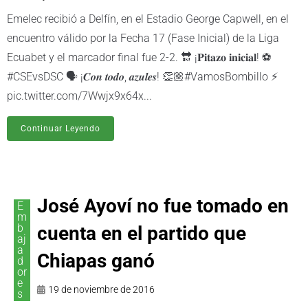
Emelec recibió a Delfín, en el Estadio George Capwell, en el
encuentro válido por la Fecha 17 (Fase Inicial) de la Liga
Ecuabet y el marcador final fue 2-2. 🔛 ¡𝐏𝐢𝐭𝐚𝐳𝐨 𝐢𝐧𝐢𝐜𝐢𝐚𝐥! ⚽️
#CSEvsDSC 🗣️ ¡𝑪𝒐𝒏 𝒕𝒐𝒅𝒐, 𝒂𝒛𝒖𝒍𝒆𝒔! 👏🏼#VamosBombillo ⚡️
pic.twitter.com/7Wwjx9x64x...
Continuar Leyendo
José Ayoví no fue tomado en
E
m
b
cuenta en el partido que
aj
a
Chiapas ganó
d
or
e
19 de noviembre de 2016
s