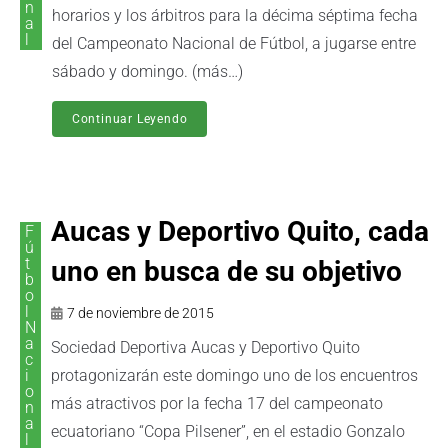
n
horarios y los árbitros para la décima séptima fecha
a
l
del Campeonato Nacional de Fútbol, a jugarse entre
sábado y domingo. (más…)
Continuar Leyendo
Aucas y Deportivo Quito, cada
F
ú
t
uno en busca de su objetivo
b
o
l
7 de noviembre de 2015
N
a
Sociedad Deportiva Aucas y Deportivo Quito
c
i
protagonizarán este domingo uno de los encuentros
o
más atractivos por la fecha 17 del campeonato
n
a
ecuatoriano “Copa Pilsener”, en el estadio Gonzalo
l