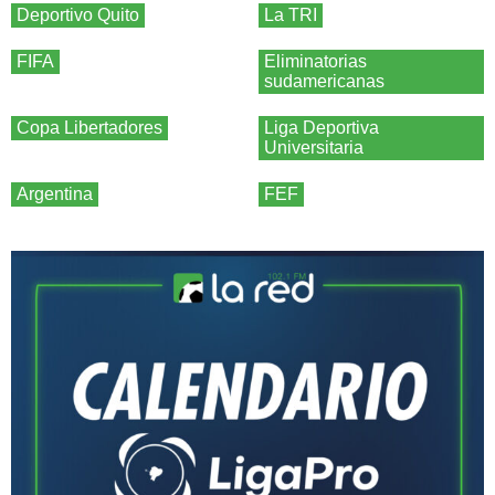
Deportivo Quito
La TRI
FIFA
Eliminatorias
sudamericanas
Copa Libertadores
Liga Deportiva
Universitaria
Argentina
FEF