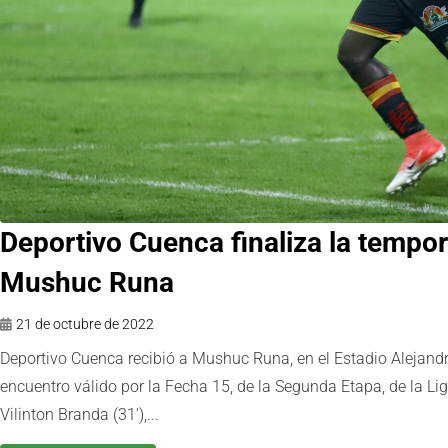
Deportivo Cuenca finaliza la tempor
Mushuc Runa
21 de octubre de 2022
Deportivo Cuenca recibió a Mushuc Runa, en el Estadio Alejandr
encuentro válido por la Fecha 15, de la Segunda Etapa, de la Lig
Vilinton Branda (31’),...