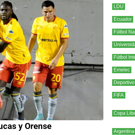
LDU
Ecuador
Fútbol Na
Universid
Fútbol Int
Emelec
Deportivo
FIFA
Copa Libe
ucas y Orense
Argentina