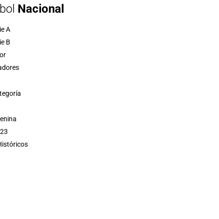
bol
Nacional
ie A
ie B
or
adores
tegoría
menina
 23
istóricos