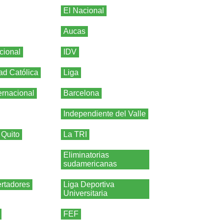
El Nacional
Aucas
cional
IDV
ad Católica
Liga
ernacional
Barcelona
Independiente del Valle
 Quito
La TRI
Eliminatorias
sudamericanas
rtadores
Liga Deportiva
Universitaria
FEF