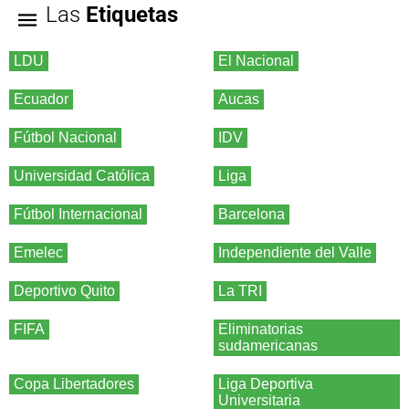
Las
Etiquetas
LDU
El Nacional
Ecuador
Aucas
Fútbol Nacional
IDV
Universidad Católica
Liga
Fútbol Internacional
Barcelona
Emelec
Independiente del Valle
Deportivo Quito
La TRI
FIFA
Eliminatorias
sudamericanas
Copa Libertadores
Liga Deportiva
Universitaria