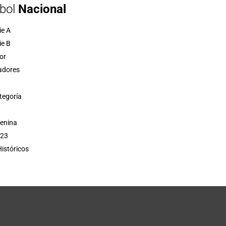
bol
Nacional
ie A
ie B
or
adores
tegoría
menina
 23
istóricos