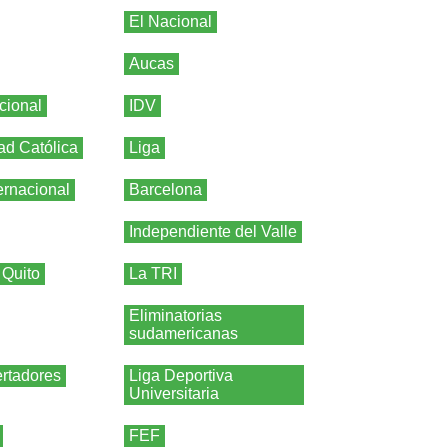
El Nacional
Aucas
cional
IDV
ad Católica
Liga
ernacional
Barcelona
Independiente del Valle
 Quito
La TRI
Eliminatorias
sudamericanas
rtadores
Liga Deportiva
Universitaria
FEF