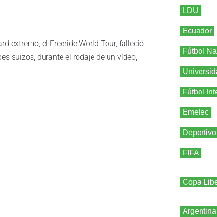
LDU
Ecuador
 extremo, el Freeride World Tour, falleció
Fútbol Na
s suizos, durante el rodaje de un vídeo,
Universid
Fútbol Int
Emelec
Deportivo
FIFA
Copa Libe
Argentina