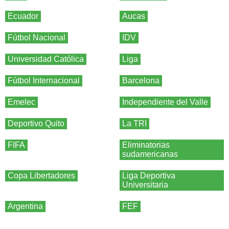
Ecuador
Aucas
Fútbol Nacional
IDV
Universidad Católica
Liga
Fútbol Internacional
Barcelona
Emelec
Independiente del Valle
Deportivo Quito
La TRI
FIFA
Eliminatorias
sudamericanas
Copa Libertadores
Liga Deportiva
Universitaria
Argentina
FEF