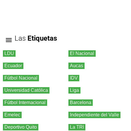
Las
Etiquetas
LDU
El Nacional
Ecuador
Aucas
Fútbol Nacional
IDV
Universidad Católica
Liga
Fútbol Internacional
Barcelona
Emelec
Independiente del Valle
Deportivo Quito
La TRI