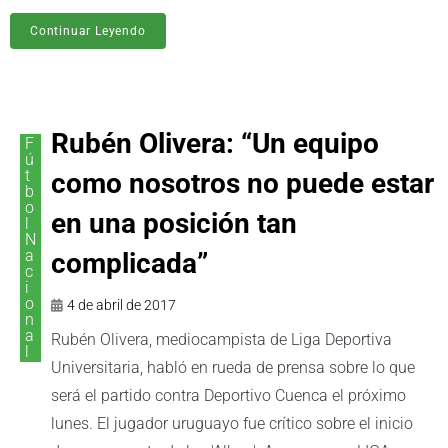
Continuar Leyendo
Rubén Olivera: “Un equipo
F
ú
t
como nosotros no puede estar
b
o
en una posición tan
l
N
a
complicada”
c
i
o
4 de abril de 2017
n
a
Rubén Olivera, mediocampista de Liga Deportiva
l
Universitaria, habló en rueda de prensa sobre lo que
será el partido contra Deportivo Cuenca el próximo
lunes. El jugador uruguayo fue crítico sobre el inicio