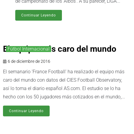
de campeonato de los 'Albos'. A su parecer, LIGA...
Continuar Leyendo
El equipo más caro del mundo
Fútbol Internacional
6 de diciembre de 2016
El semanario 'France Football' ha realizado el equipo más
caro del mundo con datos del CIES Football Observatory,
así lo toma el diario español AS.com. El estudio se lo ha
hecho con los 50 jugadores más cotizados en el mundo,...
Continuar Leyendo