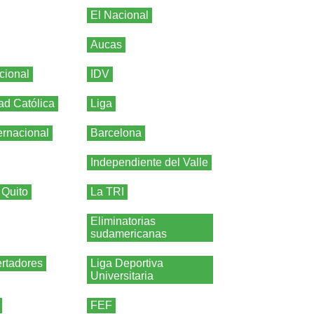
El Nacional
Aucas
cional
IDV
ad Católica
Liga
ernacional
Barcelona
Independiente del Valle
 Quito
La TRI
Eliminatorias
sudamericanas
rtadores
Liga Deportiva
Universitaria
FEF