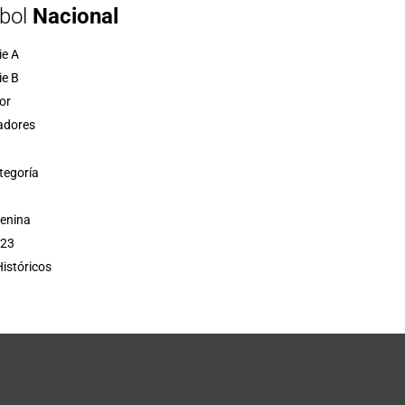
bol
Nacional
ie A
ie B
or
adores
tegoría
menina
 23
istóricos