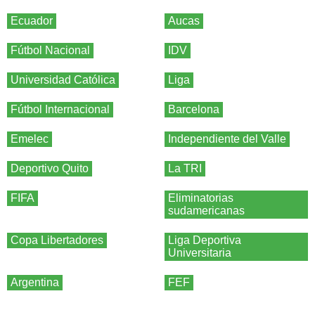
Ecuador
Aucas
Fútbol Nacional
IDV
Universidad Católica
Liga
Fútbol Internacional
Barcelona
Emelec
Independiente del Valle
Deportivo Quito
La TRI
FIFA
Eliminatorias
sudamericanas
Copa Libertadores
Liga Deportiva
Universitaria
Argentina
FEF