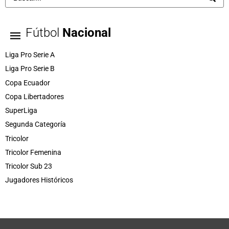
Fútbol
Nacional
Liga Pro Serie A
Liga Pro Serie B
Copa Ecuador
Copa Libertadores
SuperLiga
Segunda Categoría
Tricolor
Tricolor Femenina
Tricolor Sub 23
Jugadores Históricos