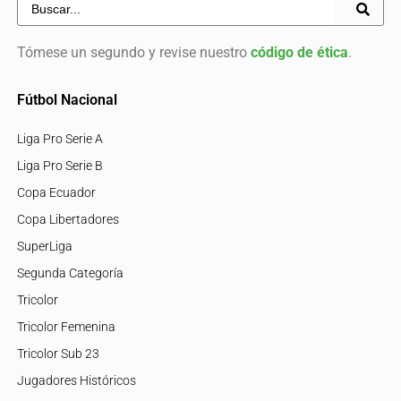
Tómese un segundo y revise nuestro
código de ética
.
Fútbol Nacional
Liga Pro Serie A
Liga Pro Serie B
Copa Ecuador
Copa Libertadores
SuperLiga
Segunda Categoría
Tricolor
Tricolor Femenina
Tricolor Sub 23
Jugadores Históricos