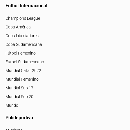
Fútbol Internacional
Champions League
Copa América
Copa Libertadores
Copa Sudamericana
Fútbol Femenino
Fútbol Sudamericano
Mundial Catar 2022
Mundial Femenino
Mundial Sub 17
Mundial Sub 20
Mundo
Polideportivo