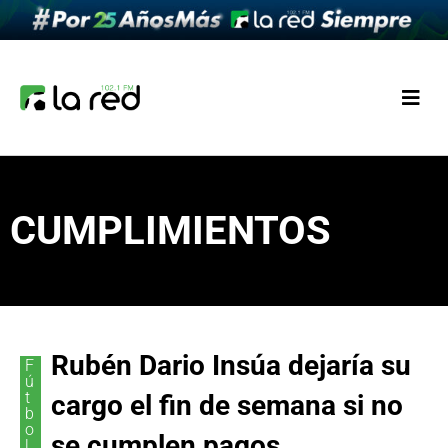
CUMPLIMIENTOS
Rubén Dario Insúa dejaría su
F
ú
t
cargo el fin de semana si no
b
o
se cumplen pagos
l