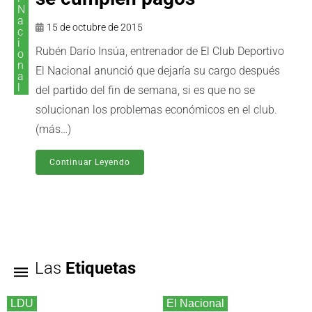
N
a
15 de octubre de 2015
c
i
Rubén Darío Insúa, entrenador de El Club Deportivo
o
n
El Nacional anunció que dejaría su cargo después
a
l
del partido del fin de semana, si es que no se
solucionan los problemas económicos en el club.
(más…)
Continuar Leyendo
Las
Etiquetas
LDU
El Nacional