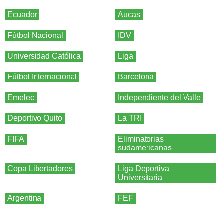
Ecuador
Aucas
Fútbol Nacional
IDV
Universidad Católica
Liga
Fútbol Internacional
Barcelona
Emelec
Independiente del Valle
Deportivo Quito
La TRI
FIFA
Eliminatorias
sudamericanas
Copa Libertadores
Liga Deportiva
Universitaria
Argentina
FEF