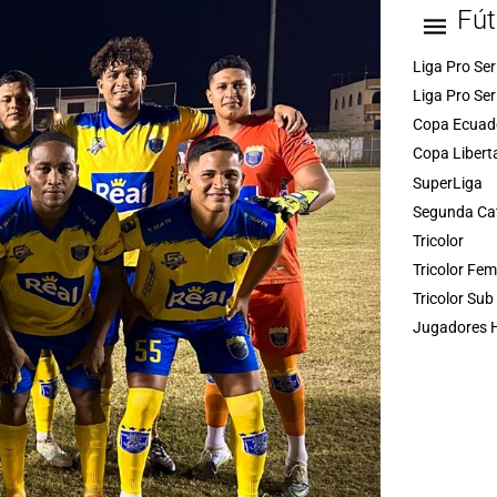
Fút
Liga Pro Ser
Liga Pro Ser
Copa Ecuad
Copa Libert
SuperLiga
Segunda Ca
Tricolor
Tricolor Fe
Tricolor Sub
Jugadores H