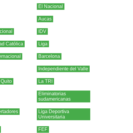
El Nacional
Aucas
cional
IDV
ad Católica
Liga
ernacional
Barcelona
Independiente del Valle
 Quito
La TRI
Eliminatorias
sudamericanas
rtadores
Liga Deportiva
Universitaria
FEF