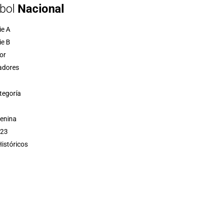
bol
Nacional
ie A
ie B
or
adores
tegoría
menina
 23
istóricos