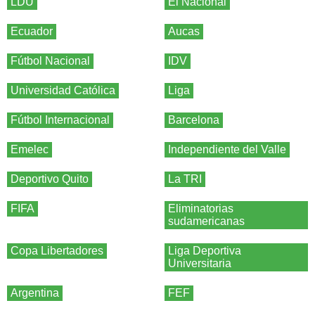
LDU
El Nacional
Ecuador
Aucas
Fútbol Nacional
IDV
Universidad Católica
Liga
Fútbol Internacional
Barcelona
Emelec
Independiente del Valle
Deportivo Quito
La TRI
FIFA
Eliminatorias
sudamericanas
Copa Libertadores
Liga Deportiva
Universitaria
Argentina
FEF