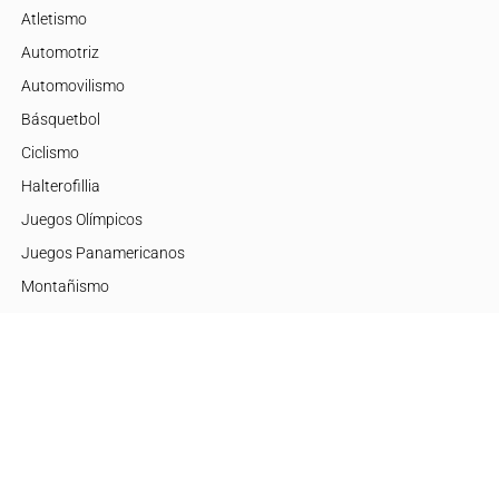
Atletismo
Automotriz
Automovilismo
Básquetbol
Ciclismo
Halterofillia
Juegos Olímpicos
Juegos Panamericanos
Montañismo
Motor
Mujeres de Élite
Tenis
+Disciplinas
Embajadores