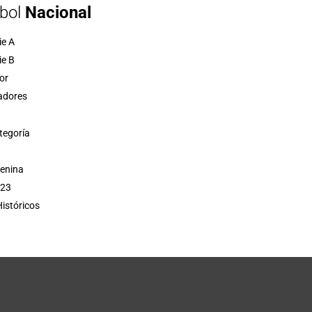
bol
Nacional
ie A
ie B
or
adores
tegoría
menina
 23
istóricos