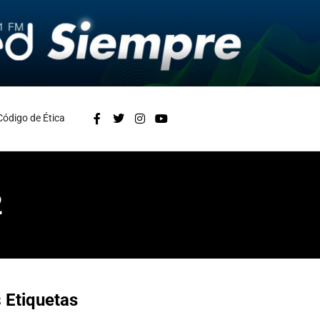
Código de Ética
2
s
Etiquetas