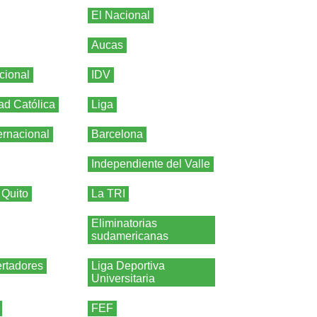
El Nacional
Aucas
cional
IDV
ad Católica
Liga
ernacional
Barcelona
Independiente del Valle
 Quito
La TRI
Eliminatorias
sudamericanas
rtadores
Liga Deportiva
Universitaria
FEF