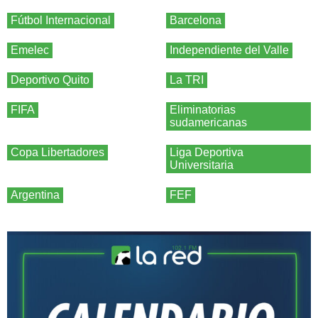
Fútbol Internacional
Barcelona
Emelec
Independiente del Valle
Deportivo Quito
La TRI
FIFA
Eliminatorias
sudamericanas
Copa Libertadores
Liga Deportiva
Universitaria
Argentina
FEF