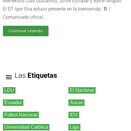
elementos: Luis Gustavino, Joffre Escobar y Byron Angulo.
El DT Igor Oca estuvo presente en la bienvenida. 📄 |
Comunicado oficial:...
Continuar Leyendo
Las
Etiquetas
LDU
El Nacional
Ecuador
Aucas
Fútbol Nacional
IDV
Universidad Católica
Liga