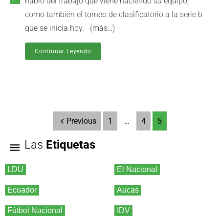
habló del trabajo que viene haciendo su equipo,
como también el torneo de clasificatorio a la serie b
que se inicia hoy. (más…)
Continuar Leyendo
Previous
1
…
4
5
Las
Etiquetas
LDU
El Nacional
Ecuador
Aucas
Fútbol Nacional
IDV