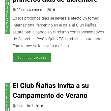
N
a
22 de noviembre de 2016
c
i
En los próximos días se llevará a efecto un torneo
o
n
internacional femenino en el país; el Club Ñañas
a
l
estará participando en el mismo con representativos
de Colombia, Perú y Quito FC, también ecuatoriano.
Este torneo se lo llevará a efecto...
Continuar Leyendo
El Club Ñañas invita a su
F
ú
t
Campamento de Verano
b
o
l
1 de julio de 2016
N