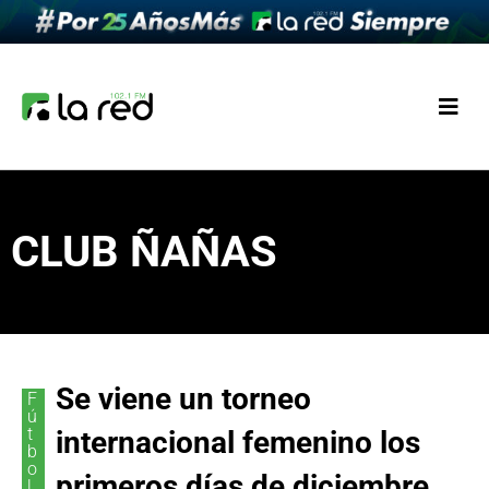
CLUB ÑAÑAS
Se viene un torneo
F
ú
t
internacional femenino los
b
o
primeros días de diciembre
l