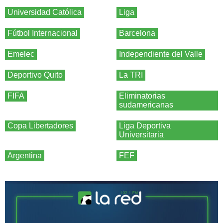
Universidad Católica
Liga
Fútbol Internacional
Barcelona
Emelec
Independiente del Valle
Deportivo Quito
La TRI
FIFA
Eliminatorias
sudamericanas
Copa Libertadores
Liga Deportiva
Universitaria
Argentina
FEF