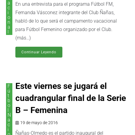
a
En una entrevista para el programa Fútbol FM,
c
i
Fernanda Vásconez integrante del Club Ñañas,
o
habló de lo que será el campamento vacacional
n
a
para Fútbol Femenino organizado por el Club.
l
(más…)
Continuar Leyendo
Este viernes se jugará el
F
ú
t
cuadrangular final de la Serie
b
o
B – Femenina
l
N
a
19 de mayo de 2016
c
i
Ñañas-Olmedo es el partido inaugural del
o