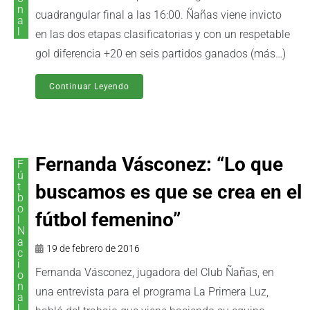
n
cuadrangular final a las 16:00. Ñañas viene invicto
a
l
en las dos etapas clasificatorias y con un respetable
gol diferencia +20 en seis partidos ganados (más…)
Continuar Leyendo
Fernanda Vásconez: “Lo que
F
ú
t
buscamos es que se crea en el
b
o
fútbol femenino”
l
N
a
19 de febrero de 2016
c
i
Fernanda Vásconez, jugadora del Club Ñañas, en
o
n
una entrevista para el programa La Primera Luz,
a
l