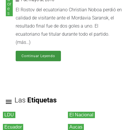
or
e
El Rostov del ecuatoriano Christian Noboa perdió en
s
calidad de visitante ante el Mordavia Saransk, el
resultado final fue de dos goles a uno. El
ecuatoriano fue titular durante todo el partido.
(más…)
Continuar Leyendo
Las
Etiquetas
LDU
El Nacional
Ecuador
Aucas