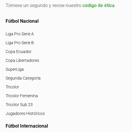
Tómese un segundo y revise nuestro
código de ética
.
Fútbol Nacional
Liga Pro Serie A
Liga Pro Serie B
Copa Ecuador
Copa Libertadores
SuperLiga
Segunda Categoría
Tricolor
Tricolor Femenina
Tricolor Sub 23
Jugadores Históricos
Fútbol Internacional