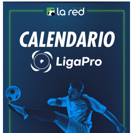
Ecuador
Aucas
Fútbol Nacional
IDV
Universidad Católica
Liga
Fútbol Internacional
Barcelona
Emelec
Independiente del Valle
Deportivo Quito
La TRI
FIFA
Eliminatorias
sudamericanas
Copa Libertadores
Liga Deportiva
Universitaria
Argentina
FEF