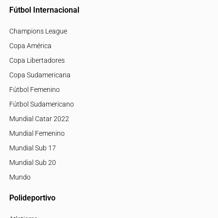
Tómese un segundo y revise nuestro
código de ética
.
Fútbol Nacional
Liga Pro Serie A
Liga Pro Serie B
Copa Ecuador
Copa Libertadores
SuperLiga
Segunda Categoría
Tricolor
Tricolor Femenina
Tricolor Sub 23
Jugadores Históricos
Fútbol Internacional