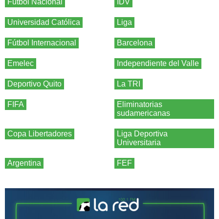
Fútbol Nacional
IDV
Universidad Católica
Liga
Fútbol Internacional
Barcelona
Emelec
Independiente del Valle
Deportivo Quito
La TRI
FIFA
Eliminatorias
sudamericanas
Copa Libertadores
Liga Deportiva
Universitaria
Argentina
FEF