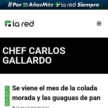
CHEF CARLOS
GALLARDO
Se viene el mes de la colada
L
a
R
morada y las guaguas de pan
e
d
15 de octubre de 2015