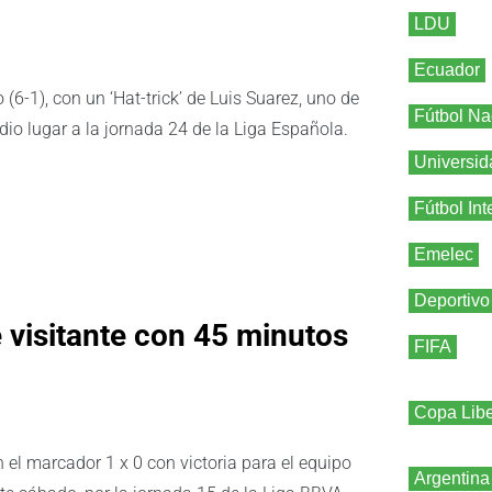
LDU
Ecuador
(6-1), con un ‘Hat-trick’ de Luis Suarez, uno de
Fútbol Na
dio lugar a la jornada 24 de la Liga Española.
Universid
Fútbol Int
Emelec
Deportivo
 visitante con 45 minutos
FIFA
Copa Libe
n el marcador 1 x 0 con victoria para el equipo
Argentina