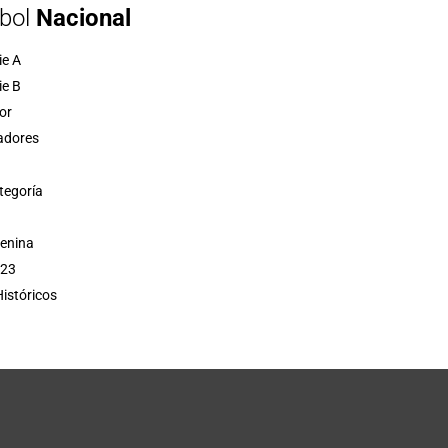
bol
Nacional
ie A
ie B
or
adores
tegoría
menina
 23
istóricos