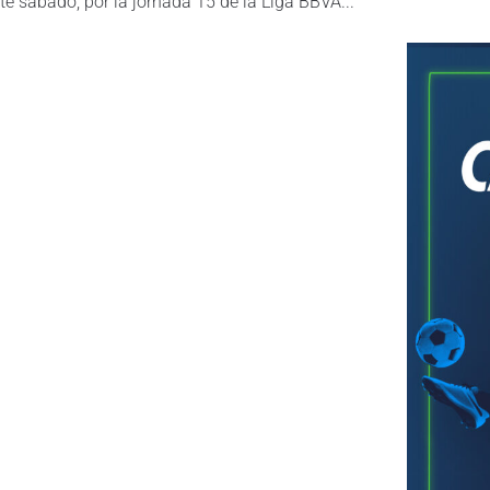
ste sábado, por la jornada 15 de la Liga BBVA...