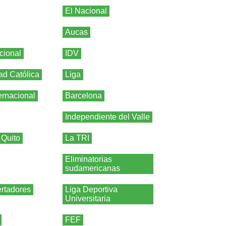
El Nacional
Aucas
cional
IDV
ad Católica
Liga
ernacional
Barcelona
Independiente del Valle
 Quito
La TRI
Eliminatorias
sudamericanas
rtadores
Liga Deportiva
Universitaria
FEF