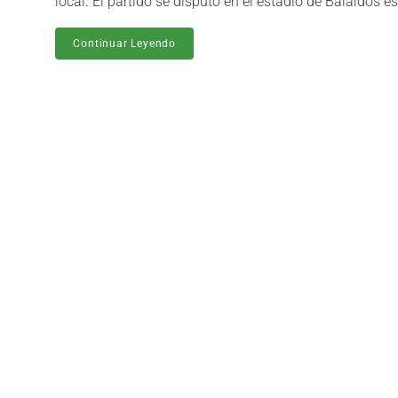
local. El partido se disputó en el estadio de Balaídos e
Continuar Leyendo