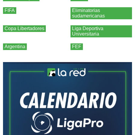
FIFA
Eliminatorias
sudamericanas
Copa Libertadores
Liga Deportiva
Universitaria
Argentina
FEF