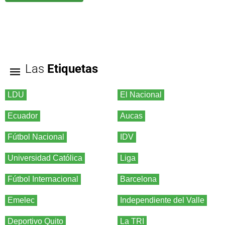
Las
Etiquetas
LDU
El Nacional
Ecuador
Aucas
Fútbol Nacional
IDV
Universidad Católica
Liga
Fútbol Internacional
Barcelona
Emelec
Independiente del Valle
Deportivo Quito
La TRI