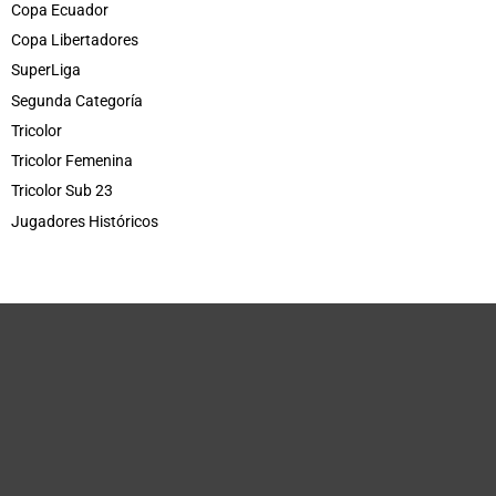
Copa Ecuador
Copa Libertadores
SuperLiga
Segunda Categoría
Tricolor
Tricolor Femenina
Tricolor Sub 23
Jugadores Históricos