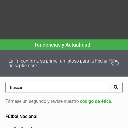
Tendencias y Actualidad
La Tri confirma su primer amistoso para la Fecha FIFA
de septiembre
Tómese un segundo y revise nuestro
código de ética
.
Fútbol Nacional