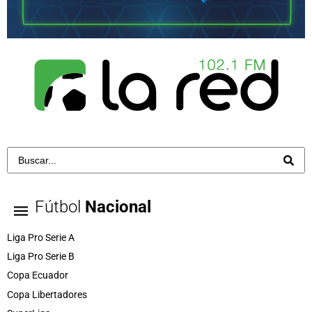
Fútbol
Nacional
Liga Pro Serie A
Liga Pro Serie B
Copa Ecuador
Copa Libertadores