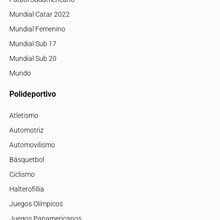
Mundial Catar 2022
Mundial Femenino
Mundial Sub 17
Mundial Sub 20
Mundo
Polideportivo
Atletismo
Automotriz
Automovilismo
Básquetbol
Ciclismo
Halterofillia
Juegos Olímpicos
Juegos Panamericanos