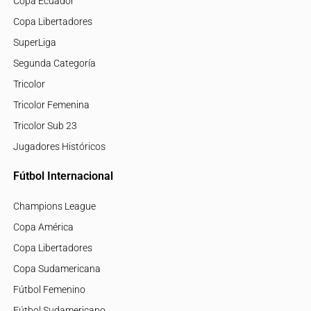
Copa Ecuador
Copa Libertadores
SuperLiga
Segunda Categoría
Tricolor
Tricolor Femenina
Tricolor Sub 23
Jugadores Históricos
Fútbol Internacional
Champions League
Copa América
Copa Libertadores
Copa Sudamericana
Fútbol Femenino
Fútbol Sudamericano