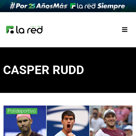
CASPER RUDD
Polideportivo