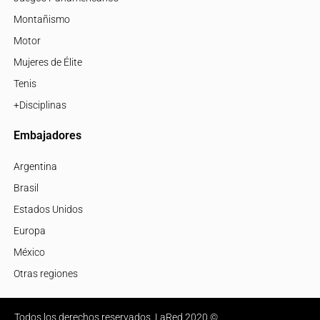
Montañismo
Motor
Mujeres de Élite
Tenis
+Disciplinas
Embajadores
Argentina
Brasil
Estados Unidos
Europa
México
Otras regiones
Todos los derechos reservados, LaRed 2020 ©