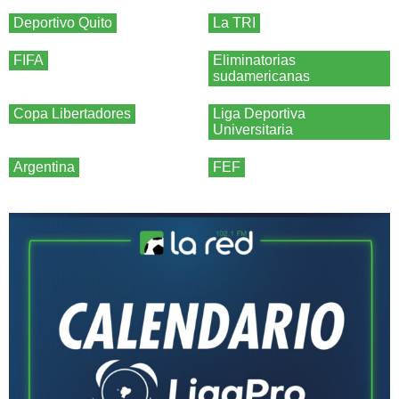
Deportivo Quito
La TRI
FIFA
Eliminatorias
sudamericanas
Copa Libertadores
Liga Deportiva
Universitaria
Argentina
FEF