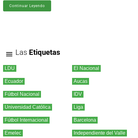
Continuar Leyendo
Las
Etiquetas
LDU
El Nacional
Ecuador
Aucas
Fútbol Nacional
IDV
Universidad Católica
Liga
Fútbol Internacional
Barcelona
Emelec
Independiente del Valle