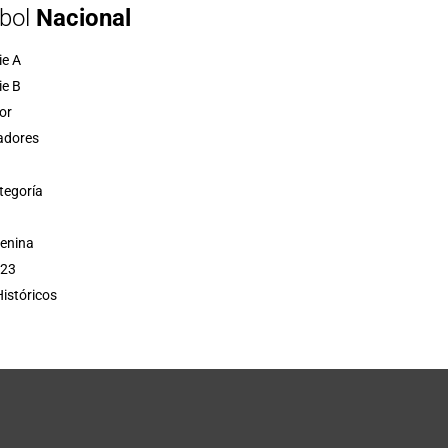
bol
Nacional
ie A
ie B
or
adores
tegoría
menina
 23
istóricos