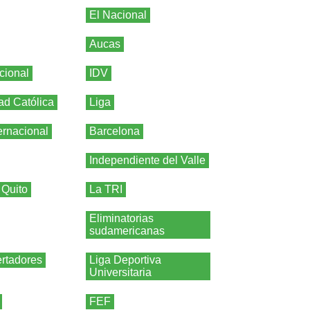
El Nacional
Aucas
cional
IDV
ad Católica
Liga
ernacional
Barcelona
Independiente del Valle
 Quito
La TRI
Eliminatorias
sudamericanas
rtadores
Liga Deportiva
Universitaria
FEF