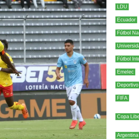
LDU
Ecuador
Fútbol Na
Universid
Fútbol Int
Emelec
Deportivo
FIFA
Copa Libe
Argentina