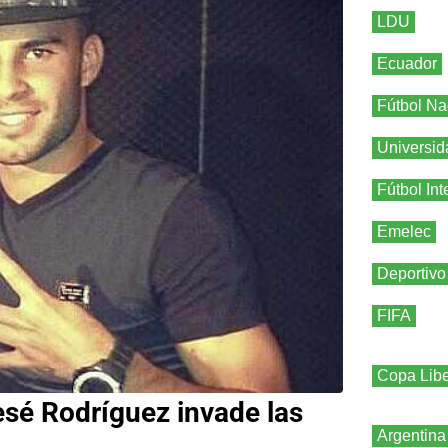
LDU
Ecuador
Fútbol Na
Universid
Fútbol Int
Emelec
Deportivo
FIFA
Copa Libe
esé Rodríguez invade las
Argentina