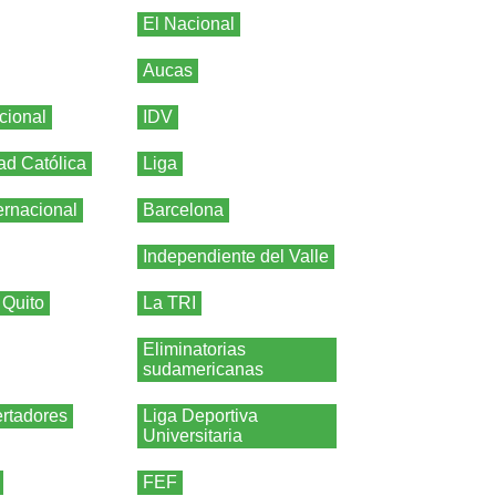
El Nacional
Aucas
cional
IDV
ad Católica
Liga
ernacional
Barcelona
Independiente del Valle
 Quito
La TRI
Eliminatorias
sudamericanas
rtadores
Liga Deportiva
Universitaria
FEF