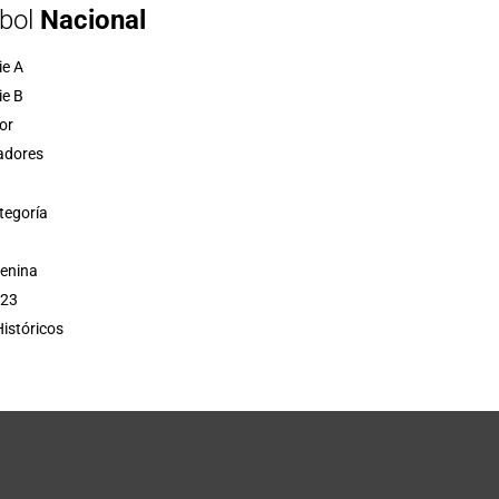
bol
Nacional
ie A
ie B
or
adores
tegoría
menina
 23
istóricos