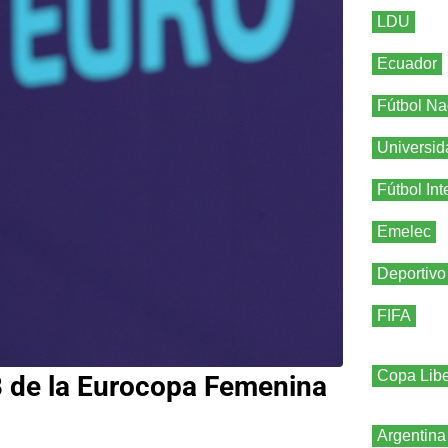
LDU
Ecuador
Fútbol Na
Universid
Fútbol Int
Emelec
Deportivo
FIFA
Copa Libe
B de la Eurocopa Femenina
Argentina