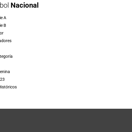
bol
Nacional
ie A
ie B
or
adores
tegoría
menina
 23
istóricos