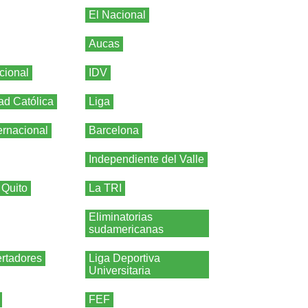
El Nacional
Aucas
cional
IDV
ad Católica
Liga
ernacional
Barcelona
Independiente del Valle
 Quito
La TRI
Eliminatorias
sudamericanas
rtadores
Liga Deportiva
Universitaria
FEF