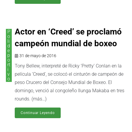
Actor en ‘Creed’ se proclamó
P
o
li
campeón mundial de boxeo
d
e
p
31 de mayo de 2016
o
rt
Tony Bellew, interpreté de Ricky ‘Pretty’ Conlan en la
i
v
película ‘Creed’, se colocó el cinturón de campeón de
o
peso Crucero del Consejo Mundial de Boxeo. El
domingo, venció al congoleño Ilunga Makaba en tres
rounds. (más…)
Continuar Leyendo