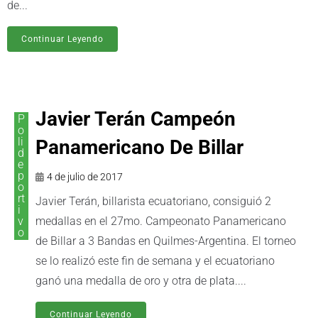
de...
Continuar Leyendo
Javier Terán Campeón
P
o
li
Panamericano De Billar
d
e
p
4 de julio de 2017
o
rt
Javier Terán, billarista ecuatoriano, consiguió 2
i
v
medallas en el 27mo. Campeonato Panamericano
o
de Billar a 3 Bandas en Quilmes-Argentina. El torneo
se lo realizó este fin de semana y el ecuatoriano
ganó una medalla de oro y otra de plata....
Continuar Leyendo