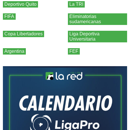
Deportivo Quito
La TRI
FIFA
Eliminatorias
sudamericanas
Copa Libertadores
Liga Deportiva
Universitaria
Argentina
FEF