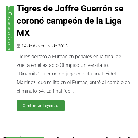
Tigres de Joffre Guerrón se
E
m
b
coronó campeón de la Liga
aj
a
MX
d
or
e
14 de diciembre de 2015
s
Tigres derrotó a Pumas en penales en la final de
vuelta en el estadio Olímpico Universitario.
‘Dinamita’ Guerrón no jugó en esta final. Fidel
Martinez, que milita en el Pumas, entró al cambio en
el minuto 54. La final fue...
Continuar Leyendo