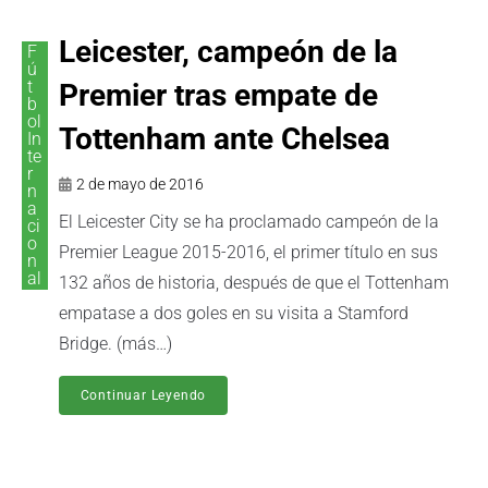
Leicester, campeón de la
F
ú
t
Premier tras empate de
b
ol
Tottenham ante Chelsea
In
te
r
2 de mayo de 2016
n
a
El Leicester City se ha proclamado campeón de la
ci
o
Premier League 2015-2016, el primer título en sus
n
al
132 años de historia, después de que el Tottenham
empatase a dos goles en su visita a Stamford
Bridge. (más…)
Continuar Leyendo