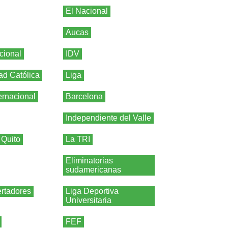
El Nacional
Aucas
cional
IDV
ad Católica
Liga
ernacional
Barcelona
Independiente del Valle
 Quito
La TRI
Eliminatorias
sudamericanas
rtadores
Liga Deportiva
Universitaria
FEF