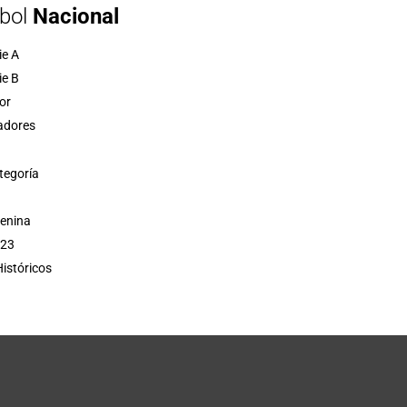
bol
Nacional
ie A
ie B
or
adores
tegoría
menina
 23
istóricos