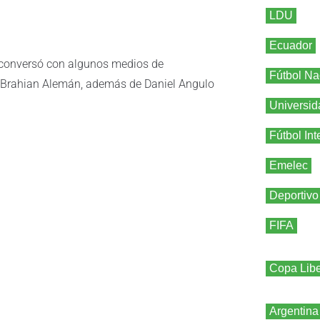
LDU
Ecuador
a, conversó con algunos medios de
Fútbol Na
e Brahian Alemán, además de Daniel Angulo
Universid
Fútbol Int
Emelec
Deportivo
FIFA
Copa Libe
Argentina