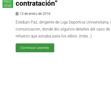
Naci
contratación”
onal
13 de enero de 2016
Esteban Paz, dirigente de Liga Deportiva Universitari
comunicación, donde dio algunos detalles del caso d
refuerzo que sonaba para los albos. (más…)
Continuar Leyendo