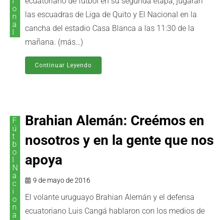
i
ecuatoriano de fútbol en su segunda etapa, jugarán
o
las escuadras de Liga de Quito y El Nacional en la
n
a
cancha del estadio Casa Blanca a las 11:30 de la
l
mañana. (más…)
Continuar Leyendo
Brahian Alemán: Creémos en
F
ú
t
nosotros y en la gente que nos
b
o
apoya
l
N
a
9 de mayo de 2016
c
i
El volante uruguayo Brahian Alemán y el defensa
o
n
ecuatoriano Luis Cangá hablaron con los medios de
a