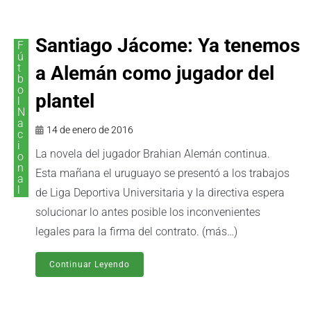
Santiago Jácome: Ya tenemos
F
ú
t
a Alemán como jugador del
b
o
plantel
l
N
a
14 de enero de 2016
c
i
La novela del jugador Brahian Alemán continua.
o
n
Esta mañana el uruguayo se presentó a los trabajos
a
l
de Liga Deportiva Universitaria y la directiva espera
solucionar lo antes posible los inconvenientes
legales para la firma del contrato. (más…)
Continuar Leyendo