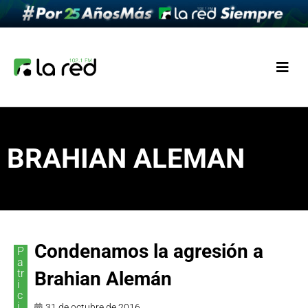
BRAHIAN ALEMAN
Condenamos la agresión a
P
a
tr
Brahian Alemán
i
c
i
31 de octubre de 2016