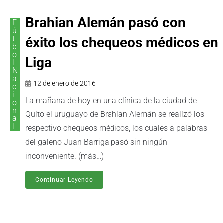
Brahian Alemán pasó con
F
ú
t
éxito los chequeos médicos en
b
o
Liga
l
N
a
12 de enero de 2016
c
i
La mañana de hoy en una clínica de la ciudad de
o
n
Quito el uruguayo de Brahian Alemán se realizó los
a
l
respectivo chequeos médicos, los cuales a palabras
del galeno Juan Barriga pasó sin ningún
inconveniente. (más…)
Continuar Leyendo