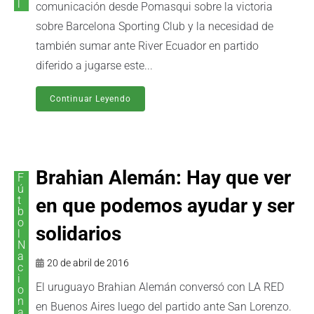
l
comunicación desde Pomasqui sobre la victoria
sobre Barcelona Sporting Club y la necesidad de
también sumar ante River Ecuador en partido
diferido a jugarse este...
Continuar Leyendo
Brahian Alemán: Hay que ver
F
ú
t
en que podemos ayudar y ser
b
o
solidarios
l
N
a
20 de abril de 2016
c
i
El uruguayo Brahian Alemán conversó con LA RED
o
n
en Buenos Aires luego del partido ante San Lorenzo.
a