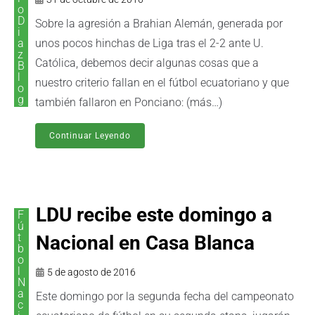
o
D
Sobre la agresión a Brahian Alemán, generada por
i
a
unos pocos hinchas de Liga tras el 2-2 ante U.
z
Católica, debemos decir algunas cosas que a
B
l
nuestro criterio fallan en el fútbol ecuatoriano y que
o
g
también fallaron en Ponciano: (más…)
Continuar Leyendo
LDU recibe este domingo a
F
ú
t
Nacional en Casa Blanca
b
o
l
5 de agosto de 2016
N
a
Este domingo por la segunda fecha del campeonato
c