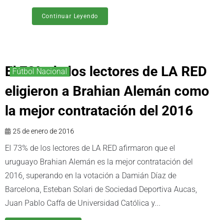
Continuar Leyendo
El 73% de los lectores de LA RED
Fútbol Nacional
eligieron a Brahian Alemán como
la mejor contratación del 2016
25 de enero de 2016
El 73% de los lectores de LA RED afirmaron que el
uruguayo Brahian Alemán es la mejor contratación del
2016, superando en la votación a Damián Díaz de
Barcelona, Esteban Solari de Sociedad Deportiva Aucas,
Juan Pablo Caffa de Universidad Católica y...