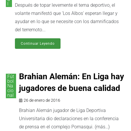
l
Después de topar levemente el tema deportivo, el
volante manifestó que 'Los Albos' esperan llegar y
ayudar en lo que se necesite con los damnificados
del terremoto...
Continuar Leyendo
Brahian Alemán: En Liga hay
Fút
bol
Na
jugadores de buena calidad
cio
nal
26 de enero de 2016
Brahian Alemán jugador de Liga Deportiva
Universitaria dio declaraciones en la conferencia
de prensa en el complejo Pomasqui. (más…)