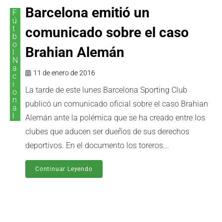
Barcelona emitió un
F
ú
t
comunicado sobre el caso
b
o
Brahian Alemán
l
N
a
11 de enero de 2016
c
i
La tarde de este lunes Barcelona Sporting Club
o
n
publicó un comunicado oficial sobre el caso Brahian
a
l
Alemán ante la polémica que se ha creado entre los
clubes que aducen ser dueños de sus derechos
deportivos. En el documento los toreros...
Continuar Leyendo