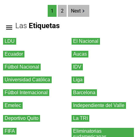
1
2
Next
Las
Etiquetas
LDU
El Nacional
Ecuador
Aucas
Fútbol Nacional
IDV
Universidad Católica
Liga
Fútbol Internacional
Barcelona
Emelec
Independiente del Valle
Deportivo Quito
La TRI
FIFA
Eliminatorias
sudamericanas