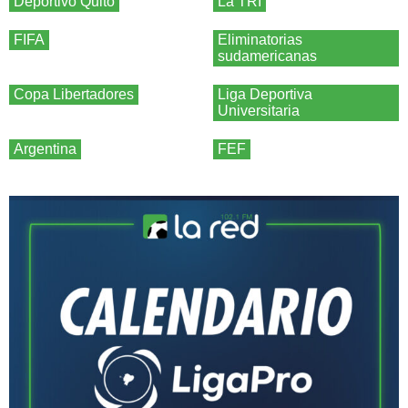
Deportivo Quito
La TRI
FIFA
Eliminatorias
sudamericanas
Copa Libertadores
Liga Deportiva
Universitaria
Argentina
FEF