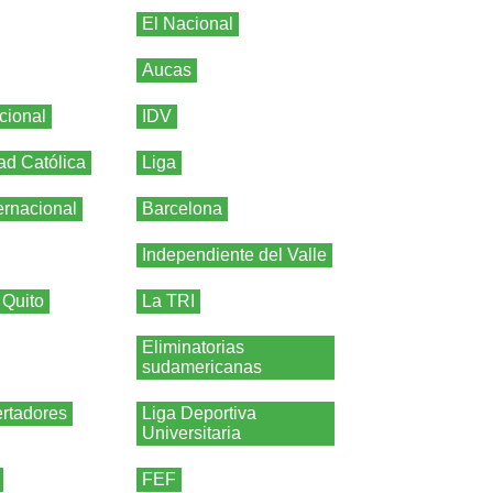
El Nacional
Aucas
cional
IDV
ad Católica
Liga
ernacional
Barcelona
Independiente del Valle
 Quito
La TRI
Eliminatorias
sudamericanas
rtadores
Liga Deportiva
Universitaria
FEF