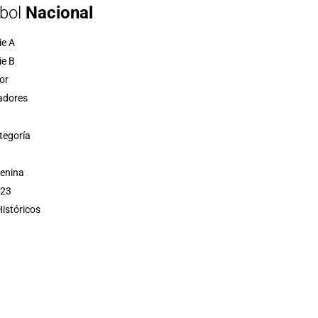
bol
Nacional
ie A
ie B
or
adores
tegoría
menina
 23
istóricos