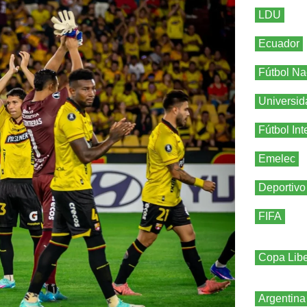
LDU
Ecuador
Fútbol Na
Universid
Fútbol Int
Emelec
Deportivo
FIFA
Copa Libe
Argentina