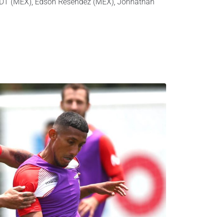
a DT (MÉX), Edson Reséndez (MÉX), Jonnathan