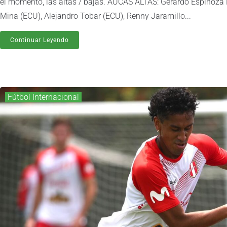
el momento, las altas / bajas. AUCAS ALTAS: Gerardo Espinoz
Mina (ECU), Alejandro Tobar (ECU), Renny Jaramillo...
Continuar Leyendo
Fútbol Internacional