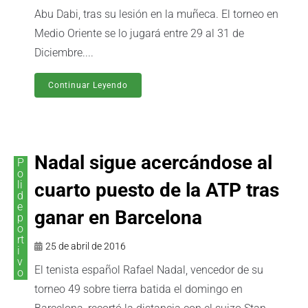
Abu Dabi, tras su lesión en la muñeca. El torneo en
Medio Oriente se lo jugará entre 29 al 31 de
Diciembre....
Continuar Leyendo
Nadal sigue acercándose al
P
o
li
cuarto puesto de la ATP tras
d
e
ganar en Barcelona
p
o
rt
25 de abril de 2016
i
v
El tenista español Rafael Nadal, vencedor de su
o
torneo 49 sobre tierra batida el domingo en