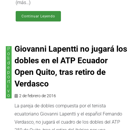
(más…)
Continuar Leyendo
Giovanni Lapentti no jugará los
P
o
li
dobles en el ATP Ecuador
d
e
Open Quito, tras retiro de
p
o
rt
Verdasco
i
v
o
2 de febrero de 2016
La pareja de dobles compuesta por el tenista
ecuatoriano Giovanni Lapentti y el español Fernando
Verdasco, no jugará el cuadro de los dobles del ATP