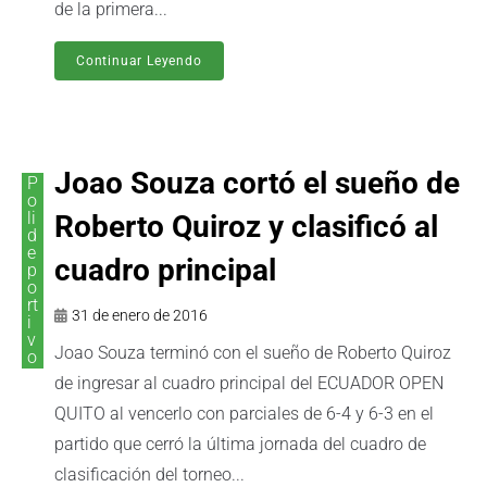
de la primera...
Continuar Leyendo
Joao Souza cortó el sueño de
P
o
li
Roberto Quiroz y clasificó al
d
e
cuadro principal
p
o
rt
31 de enero de 2016
i
v
Joao Souza terminó con el sueño de Roberto Quiroz
o
de ingresar al cuadro principal del ECUADOR OPEN
QUITO al vencerlo con parciales de 6-4 y 6-3 en el
partido que cerró la última jornada del cuadro de
clasificación del torneo...