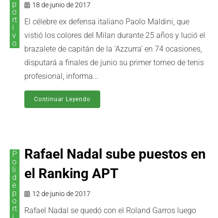
p
18 de junio de 2017
o
rt
El célebre ex defensa italiano Paolo Maldini, que
i
v
vistió los colores del Milan durante 25 años y lució el
o
brazalete de capitán de la 'Azzurra' en 74 ocasiones,
disputará a finales de junio su primer torneo de tenis
profesional, informa...
Continuar Leyendo
Rafael Nadal sube puestos en
P
o
li
el Ranking APT
d
e
p
12 de junio de 2017
o
rt
Rafael Nadal se quedó con el Roland Garros luego
i