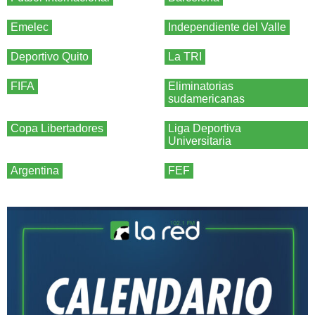
Emelec
Independiente del Valle
Deportivo Quito
La TRI
FIFA
Eliminatorias
sudamericanas
Copa Libertadores
Liga Deportiva
Universitaria
Argentina
FEF