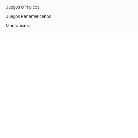
Juegos Olímpicos
Juegos Panamericanos
Montañismo
Motor
Mujeres de Élite
Tenis
+Disciplinas
Embajadores
Argentina
Brasil
Estados Unidos
Europa
México
Otras regiones