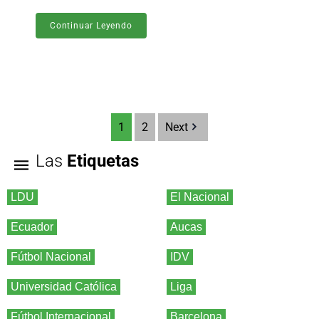
Continuar Leyendo
1
2
Next
Las
Etiquetas
LDU
El Nacional
Ecuador
Aucas
Fútbol Nacional
IDV
Universidad Católica
Liga
Fútbol Internacional
Barcelona