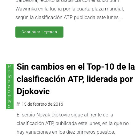
Barcelona, recortó la distancia con el suizo Stan
Wawrinka en la lucha por la cuarta plaza mundial,
según la clasificación ATP publicada este lunes,...
Continuar Leyendo
Sin cambios en el Top-10 de la
P
ol
id
clasificación ATP, liderada por
e
p
Djokovic
o
rt
iv
15 de febrero de 2016
o
El serbio Novak Djokovic sigue al frente de la
clasificación ATP, publicada este lunes, en la que no
hay variaciones en los diez primeros puestos.