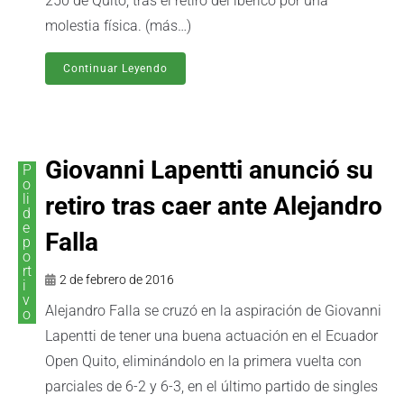
250 de Quito, tras el retiro del ibérico por una
molestia física. (más…)
Continuar Leyendo
Giovanni Lapentti anunció su
P
o
li
retiro tras caer ante Alejandro
d
e
Falla
p
o
rt
2 de febrero de 2016
i
v
Alejandro Falla se cruzó en la aspiración de Giovanni
o
Lapentti de tener una buena actuación en el Ecuador
Open Quito, eliminándolo en la primera vuelta con
parciales de 6-2 y 6-3, en el último partido de singles