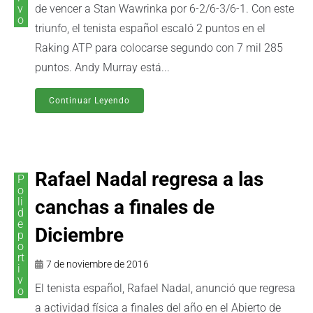
v
de vencer a Stan Wawrinka por 6-2/6-3/6-1. Con este
o
triunfo, el tenista español escaló 2 puntos en el
Raking ATP para colocarse segundo con 7 mil 285
puntos. Andy Murray está...
Continuar Leyendo
Rafael Nadal regresa a las
P
o
li
canchas a finales de
d
e
Diciembre
p
o
rt
7 de noviembre de 2016
i
v
El tenista español, Rafael Nadal, anunció que regresa
o
a actividad física a finales del año en el Abierto de