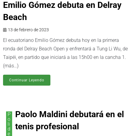
Emilio Gómez debuta en Delray
Beach
13 de febrero de 2023
El ecuatoriano Emilio Gómez debuta hoy en la primera
ronda del Delray Beach Open y enfrentará a Tung Li Wu, de
Taipéi, en partido que iniciará a las 15h00 en la cancha 1.
(más…)
Continuar Leyendo
Paolo Maldini debutará en el
P
o
li
tenis profesional
d
e