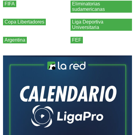
FIFA
Eliminatorias
sudamericanas
Copa Libertadores
Liga Deportiva
Universitaria
Argentina
FEF