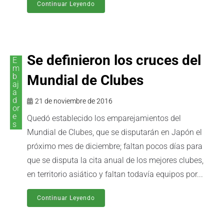
Continuar Leyendo
Se definieron los cruces del
E
m
b
Mundial de Clubes
aj
a
d
21 de noviembre de 2016
or
e
Quedó establecido los emparejamientos del
s
Mundial de Clubes, que se disputarán en Japón el
próximo mes de diciembre; faltan pocos días para
que se disputa la cita anual de los mejores clubes,
en territorio asiático y faltan todavía equipos por...
Continuar Leyendo