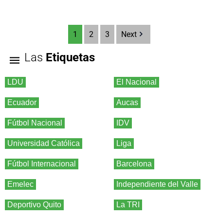
1
2
3
Next
Las
Etiquetas
LDU
El Nacional
Ecuador
Aucas
Fútbol Nacional
IDV
Universidad Católica
Liga
Fútbol Internacional
Barcelona
Emelec
Independiente del Valle
Deportivo Quito
La TRI