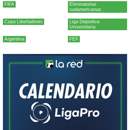
FIFA
Eliminatorias
sudamericanas
Copa Libertadores
Liga Deportiva
Universitaria
Argentina
FEF