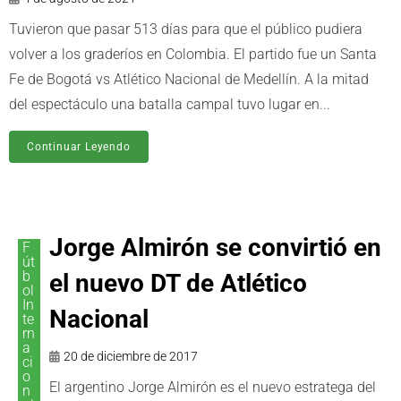
Tuvieron que pasar 513 días para que el público pudiera
volver a los graderíos en Colombia. El partido fue un Santa
Fe de Bogotá vs Atlético Nacional de Medellín. A la mitad
del espectáculo una batalla campal tuvo lugar en...
Continuar Leyendo
Jorge Almirón se convirtió en
F
út
b
el nuevo DT de Atlético
ol
In
Nacional
te
rn
a
20 de diciembre de 2017
ci
o
El argentino Jorge Almirón es el nuevo estratega del
n