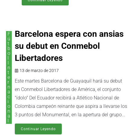
Barcelona espera con ansias
F
ú
t
su debut en Conmebol
b
o
Libertadores
l
I
n
13 de marzo de 2017
t
e
Este martes Barcelona de Guayaquil hará su debut
r
n
en Conmebol Libertadores de América, el conjunto
a
c
"ídolo" Del Ecuador recibirá a Atlético Nacional de
i
o
Colombia campeón reinante que aspira a llevarse los
n
3 puntos del Monumental, en la apertura del grupo...
a
l
Continuar Leyendo