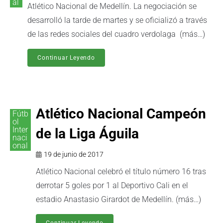
al
Atlético Nacional de Medellín. La negociación se
desarrolló la tarde de martes y se oficializó a través
de las redes sociales del cuadro verdolaga (más…)
Continuar Leyendo
Atlético Nacional Campeón
Fútb
ol
Inter
de la Liga Águila
naci
onal
19 de junio de 2017
Atlético Nacional celebró el título número 16 tras
derrotar 5 goles por 1 al Deportivo Cali en el
estadio Anastasio Girardot de Medellín. (más…)
Continuar Leyendo