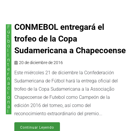
CONMEBOL entregará el
F
ú
t
trofeo de la Copa
b
o
Sudamericana a Chapecoense
l
I
n
20 de diciembre de 2016
t
e
Este miércoles 21 de diciembre la Confederación
r
n
Sudamericana de Fútbol hará la entrega oficial del
a
c
trofeo de la Copa Sudamericana a la Associação
i
o
Chapecoense de Futebol como Campeón de la
n
edición 2016 del torneo, así como del
a
l
reconocimiento extraordinario del premio...
Continuar Leyendo