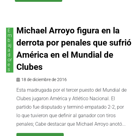
Michael Arroyo figura en la
E
m
b
derrota por penales que sufrió
aj
a
América en el Mundial de
d
or
e
Clubes
s
18 de diciembre de 2016
Esta madrugada por el tercer puesto del Mundial de
Clubes jugaron América y Atlético Nacional. El
partido fue disputado y terminó empatado 2-2, por
lo que tuvieron que definir al ganador con tiros
penales; Cabe destacar que Michael Arroyo anotó...