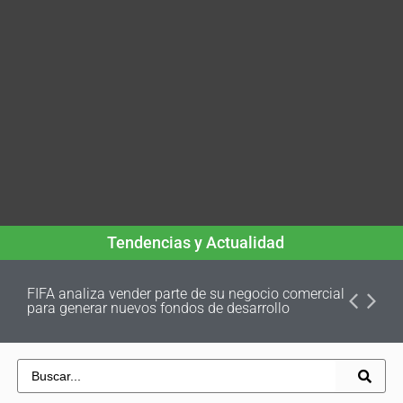
Tendencias y Actualidad
FIFA analiza vender parte de su negocio comercial
para generar nuevos fondos de desarrollo