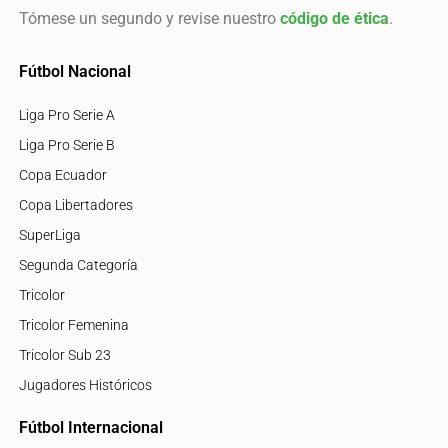
Tómese un segundo y revise nuestro
código de ética
.
Fútbol Nacional
Liga Pro Serie A
Liga Pro Serie B
Copa Ecuador
Copa Libertadores
SuperLiga
Segunda Categoría
Tricolor
Tricolor Femenina
Tricolor Sub 23
Jugadores Históricos
Fútbol Internacional