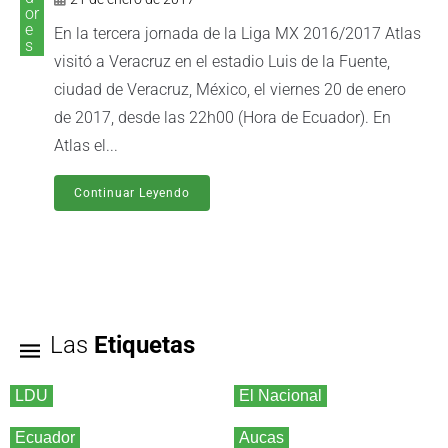
or
e
En la tercera jornada de la Liga MX 2016/2017 Atlas
s
visitó a Veracruz en el estadio Luis de la Fuente,
ciudad de Veracruz, México, el viernes 20 de enero
de 2017, desde las 22h00 (Hora de Ecuador). En
Atlas el...
Continuar Leyendo
Las
Etiquetas
LDU
El Nacional
Ecuador
Aucas