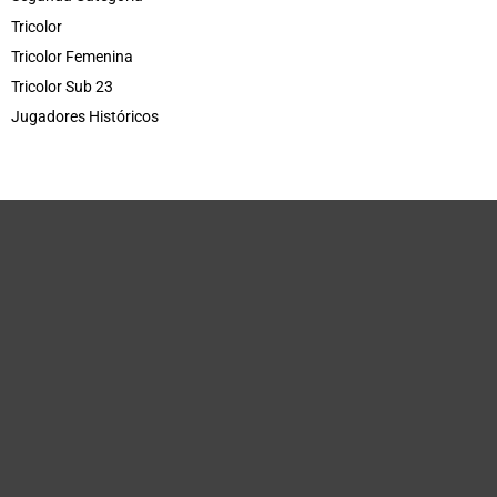
Tricolor
Tricolor Femenina
Tricolor Sub 23
Jugadores Históricos