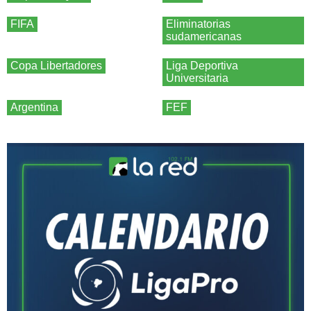
FIFA
Eliminatorias
sudamericanas
Copa Libertadores
Liga Deportiva
Universitaria
Argentina
FEF