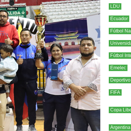
LDU
Ecuador
Fútbol Na
Universid
Fútbol Int
Emelec
Deportivo
FIFA
Copa Libe
Argentina