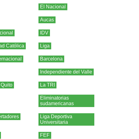
El Nacional
Aucas
cional
IDV
ad Católica
Liga
ernacional
Barcelona
Independiente del Valle
 Quito
La TRI
Eliminatorias
sudamericanas
rtadores
Liga Deportiva
Universitaria
FEF