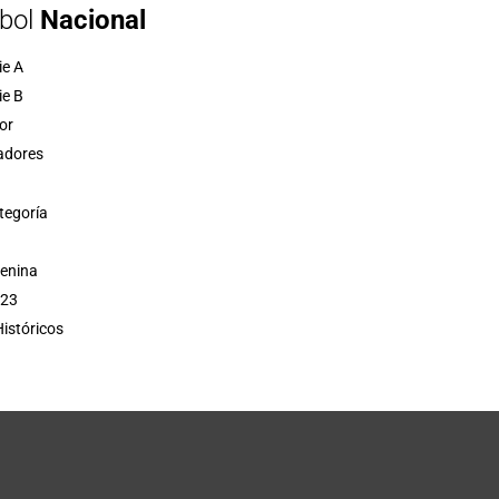
bol
Nacional
ie A
ie B
or
adores
tegoría
menina
 23
istóricos