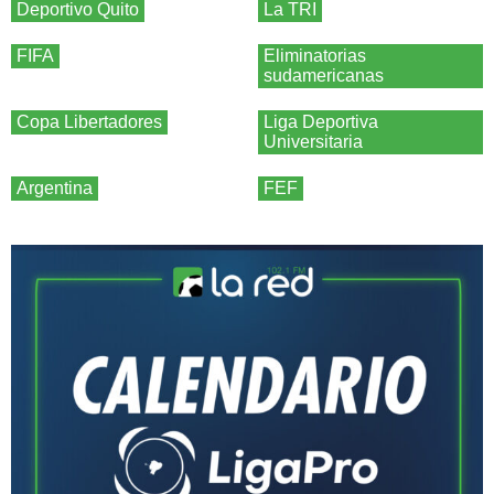
Deportivo Quito
La TRI
FIFA
Eliminatorias
sudamericanas
Copa Libertadores
Liga Deportiva
Universitaria
Argentina
FEF