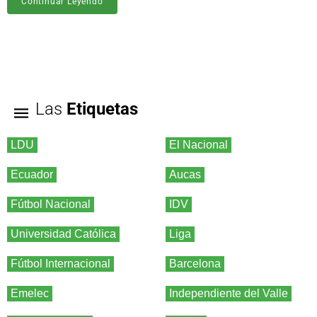
Continuar Leyendo
Las
Etiquetas
LDU
El Nacional
Ecuador
Aucas
Fútbol Nacional
IDV
Universidad Católica
Liga
Fútbol Internacional
Barcelona
Emelec
Independiente del Valle