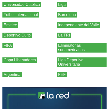
Universidad Católica
Liga
Fútbol Internacional
Barcelona
Emelec
Independiente del Valle
Deportivo Quito
La TRI
FIFA
Eliminatorias
sudamericanas
Copa Libertadores
Liga Deportiva
Universitaria
Argentina
FEF