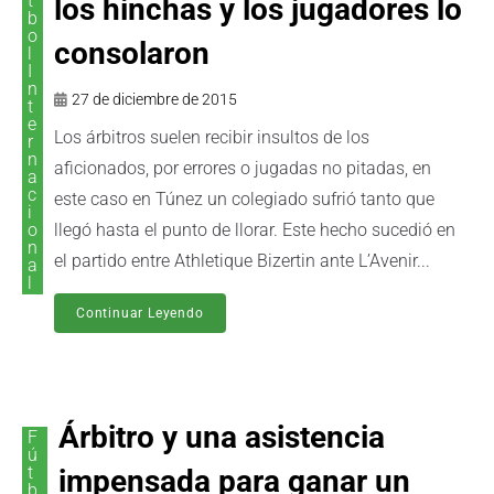
t
los hinchas y los jugadores lo
b
o
consolaron
l
I
n
27 de diciembre de 2015
t
e
Los árbitros suelen recibir insultos de los
r
n
aficionados, por errores o jugadas no pitadas, en
a
c
este caso en Túnez un colegiado sufrió tanto que
i
o
llegó hasta el punto de llorar. Este hecho sucedió en
n
el partido entre Athletique Bizertin ante L’Avenir...
a
l
Continuar Leyendo
Árbitro y una asistencia
F
ú
t
impensada para ganar un
b