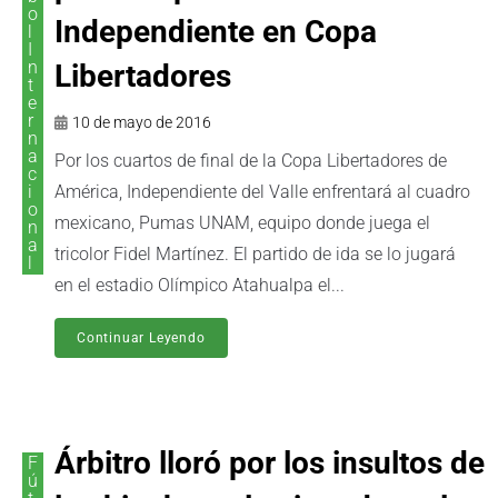
o
Independiente en Copa
l
I
n
Libertadores
t
e
r
10 de mayo de 2016
n
a
Por los cuartos de final de la Copa Libertadores de
c
i
América, Independiente del Valle enfrentará al cuadro
o
mexicano, Pumas UNAM, equipo donde juega el
n
a
tricolor Fidel Martínez. El partido de ida se lo jugará
l
en el estadio Olímpico Atahualpa el...
Continuar Leyendo
Árbitro lloró por los insultos de
F
ú