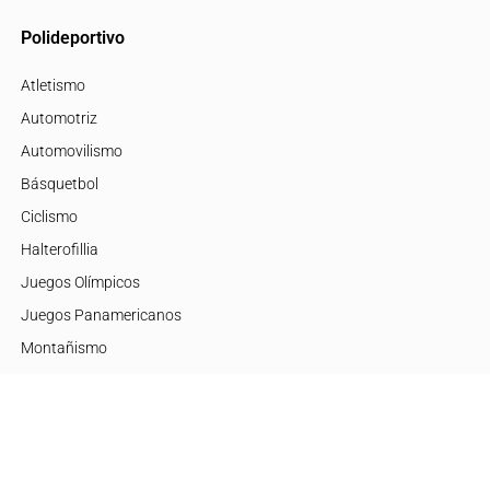
Polideportivo
Atletismo
Automotriz
Automovilismo
Básquetbol
Ciclismo
Halterofillia
Juegos Olímpicos
Juegos Panamericanos
Montañismo
Motor
Mujeres de Élite
Tenis
+Disciplinas