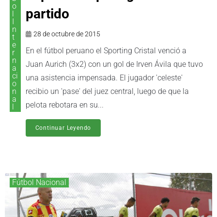
o
partido
l
I
n
28 de octubre de 2015
t
e
En el fútbol peruano el Sporting Cristal venció a
r
n
Juan Aurich (3x2) con un gol de Irven Ávila que tuvo
a
ci
una asistencia impensada. El jugador 'celeste'
o
n
recibio un 'pase' del juez central, luego de que la
a
pelota rebotara en su...
l
Continuar Leyendo
Fútbol Nacional