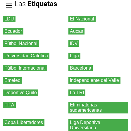
Las
Etiquetas
LDU
El Nacional
Ecuador
Aucas
Fútbol Nacional
IDV
Universidad Católica
Liga
Fútbol Internacional
Barcelona
Emelec
Independiente del Valle
Deportivo Quito
La TRI
FIFA
Eliminatorias
sudamericanas
Copa Libertadores
Liga Deportiva
Universitaria