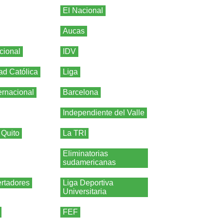
El Nacional
Aucas
cional
IDV
ad Católica
Liga
ernacional
Barcelona
Independiente del Valle
 Quito
La TRI
Eliminatorias
sudamericanas
rtadores
Liga Deportiva
Universitaria
FEF