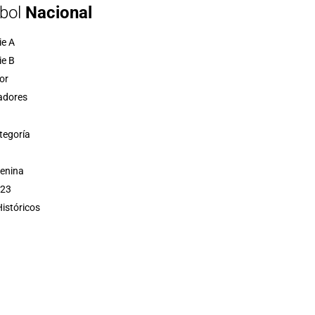
bol
Nacional
ie A
ie B
or
adores
tegoría
menina
 23
istóricos