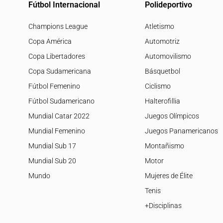
Fútbol Internacional
Polideportivo
Champions League
Atletismo
Copa América
Automotriz
Copa Libertadores
Automovilismo
Copa Sudamericana
Básquetbol
Fútbol Femenino
Ciclismo
Fútbol Sudamericano
Halterofillia
Mundial Catar 2022
Juegos Olímpicos
Mundial Femenino
Juegos Panamericanos
Mundial Sub 17
Montañismo
Mundial Sub 20
Motor
Mundo
Mujeres de Élite
Tenis
+Disciplinas