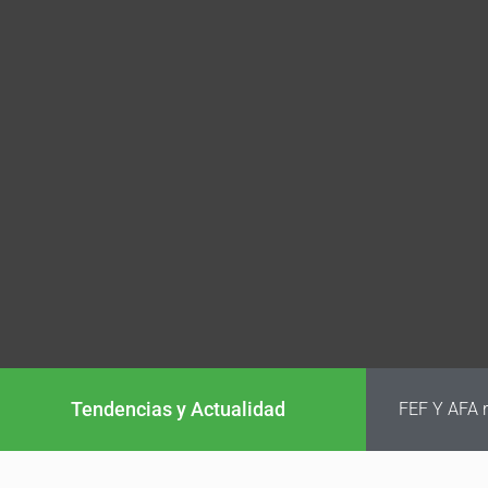
Tendencias y Actualidad
La Tri conf