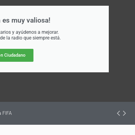
 es muy valiosa!
rios y ayúdenos a mejorar.
 de la radio que siempre está.
n Ciudadano