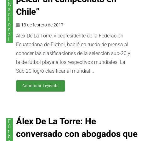
N
a
Chile”
c
i
o
13 de febrero de 2017
n
a
Álex De La Torre, vicepresidente de la Federación
l
Ecuatoriana de Fútbol, habló en rueda de prensa al
conocer las clasificaciones de la selección sub-20 y
la de fútbol playa a los respectivos mundiales. La
Sub 20 logró clasificar al mundial...
Continuar Leyendo
Álex De La Torre: He
F
ú
t
conversado con abogados que
b