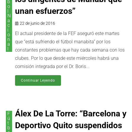
b
o
unan esfuerzos”
l
N
a
22 de junio de 2016
c
i
El actual presidente de la FEF aseguró este martes
o
n
que “está sufriendo el fútbol manabita” por los
a
l
constantes problemas que hay cada semana con los
clubes. Por lo que desde este miércoles habrá una
comisión integrada por el Dr. Boris...
Continuar Leyendo
Álex De La Torre: “Barcelona y
F
ú
t
Deportivo Quito suspendidos
b