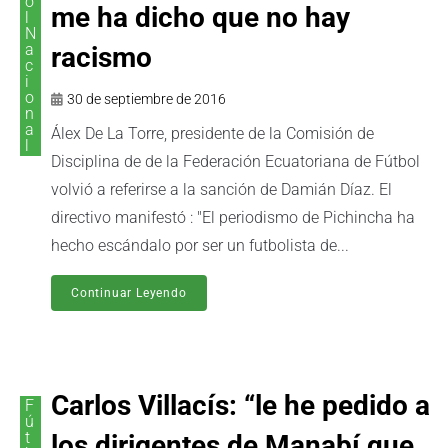
o
me ha dicho que no hay
l
N
a
racismo
c
i
o
30 de septiembre de 2016
n
a
Álex De La Torre, presidente de la Comisión de
l
Disciplina de de la Federación Ecuatoriana de Fútbol
volvió a referirse a la sanción de Damián Díaz. El
directivo manifestó : "El periodismo de Pichincha ha
hecho escándalo por ser un futbolista de...
Continuar Leyendo
Carlos Villacís: “le he pedido a
F
ú
t
los dirigentes de Manabí que