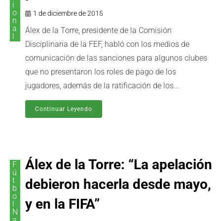
i
o
1 de diciembre de 2015
n
a
Álex de la Torre, presidente de la Comisión
l
Disciplinaria de la FEF, habló con los medios de
comunicación de las sanciones para algunos clubes
que no presentaron los roles de pago de los
jugadores, además de la ratificación de los...
Continuar Leyendo
Álex de la Torre: “La apelación
F
ú
t
debieron hacerla desde mayo,
b
o
y en la FIFA”
l
N
a