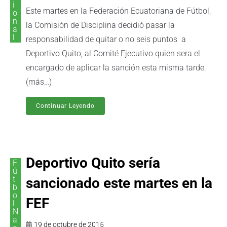
i
Este martes en la Federación Ecuatoriana de Fútbol,
o
n
la Comisión de Disciplina decidió pasar la
a
l
responsabilidad de quitar o no seis puntos a
Deportivo Quito, al Comité Ejecutivo quien sera el
encargado de aplicar la sanción esta misma tarde.
(más…)
Continuar Leyendo
Deportivo Quito sería
F
ú
t
sancionado este martes en la
b
o
FEF
l
N
a
19 de octubre de 2015