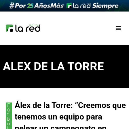
ALEX DE LA TORRE
Álex de la Torre: “Creemos que
F
ú
t
tenemos un equipo para
b
o
pelear un campeonato en
l