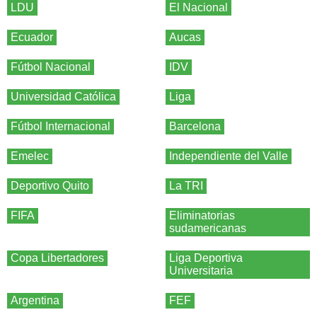
LDU
El Nacional
Ecuador
Aucas
Fútbol Nacional
IDV
Universidad Católica
Liga
Fútbol Internacional
Barcelona
Emelec
Independiente del Valle
Deportivo Quito
La TRI
FIFA
Eliminatorias
sudamericanas
Copa Libertadores
Liga Deportiva
Universitaria
Argentina
FEF