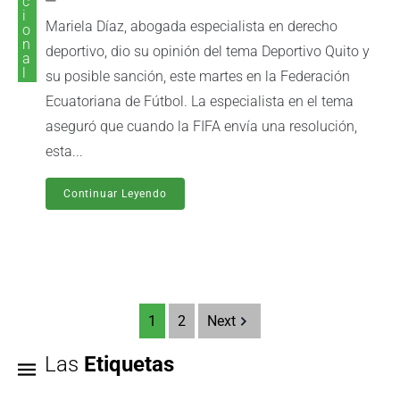
c
i
Mariela Díaz, abogada especialista en derecho
o
n
deportivo, dio su opinión del tema Deportivo Quito y
a
l
su posible sanción, este martes en la Federación
Ecuatoriana de Fútbol. La especialista en el tema
aseguró que cuando la FIFA envía una resolución,
esta...
Continuar Leyendo
1
2
Next
Las
Etiquetas