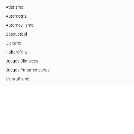
Atletismo
Automotriz
Automovilismo
Básquetbol
Ciclismo
Halterofillia
Juegos Olímpicos
Juegos Panamericanos
Montañismo
Motor
Mujeres de Élite
Tenis
+Disciplinas
Embajadores