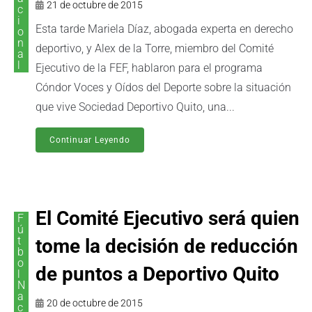
21 de octubre de 2015
c
i
Esta tarde Mariela Díaz, abogada experta en derecho
o
n
deportivo, y Alex de la Torre, miembro del Comité
a
l
Ejecutivo de la FEF, hablaron para el programa
Cóndor Voces y Oídos del Deporte sobre la situación
que vive Sociedad Deportivo Quito, una...
Continuar Leyendo
El Comité Ejecutivo será quien
F
ú
t
tome la decisión de reducción
b
o
de puntos a Deportivo Quito
l
N
a
20 de octubre de 2015
c