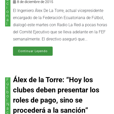
8 de diciembre de 2015
c
i
El Ingeniero Álex De La Torre, actual vicepresidente
o
n
encargado de la Federación Ecuatoriana de Fútbol,
a
l
dialogó este martes con Radio La Red a pocas horas
del Comité Ejecutivo que se lleva adelante en la FEF
semanalmente. El directivo aseguró que...
Continuar Leyendo
Álex de la Torre: “Hoy los
F
ú
t
clubes deben presentar los
b
o
roles de pago, sino se
l
N
a
procederá a la sanción”
c