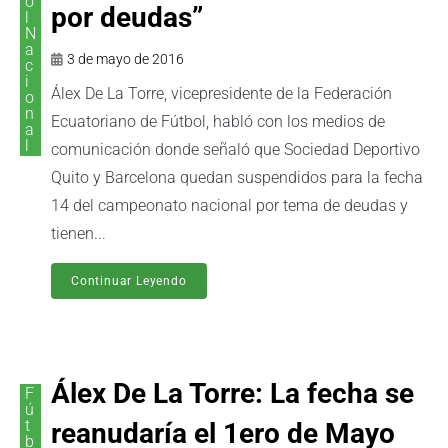
o
por deudas”
l
N
a
3 de mayo de 2016
c
i
Álex De La Torre, vicepresidente de la Federación
o
n
Ecuatoriano de Fútbol, habló con los medios de
a
l
comunicación donde señaló que Sociedad Deportivo
Quito y Barcelona quedan suspendidos para la fecha
14 del campeonato nacional por tema de deudas y
tienen...
Continuar Leyendo
Álex De La Torre: La fecha se
F
ú
t
reanudaría el 1ero de Mayo
b