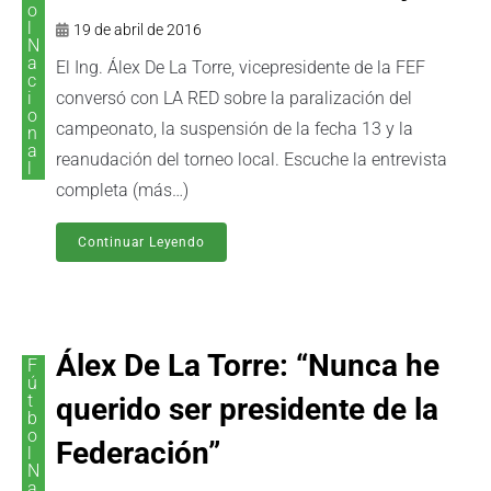
o
l
19 de abril de 2016
N
a
El Ing. Álex De La Torre, vicepresidente de la FEF
c
i
conversó con LA RED sobre la paralización del
o
campeonato, la suspensión de la fecha 13 y la
n
a
reanudación del torneo local. Escuche la entrevista
l
completa (más…)
Continuar Leyendo
Álex De La Torre: “Nunca he
F
ú
t
querido ser presidente de la
b
o
Federación”
l
N
a