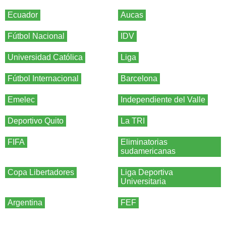
Ecuador
Aucas
Fútbol Nacional
IDV
Universidad Católica
Liga
Fútbol Internacional
Barcelona
Emelec
Independiente del Valle
Deportivo Quito
La TRI
FIFA
Eliminatorias
sudamericanas
Copa Libertadores
Liga Deportiva
Universitaria
Argentina
FEF