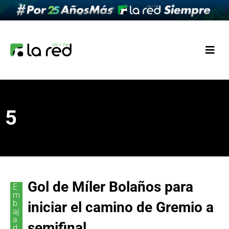
5
Gol de Míler Bolaños para
E
m
b
iniciar el camino de Gremio a
aj
a
semifinal
d