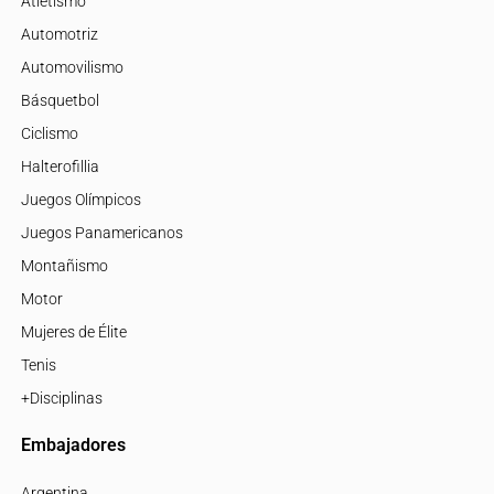
Atletismo
Automotriz
Automovilismo
Básquetbol
Ciclismo
Halterofillia
Juegos Olímpicos
Juegos Panamericanos
Montañismo
Motor
Mujeres de Élite
Tenis
+Disciplinas
Embajadores
Argentina