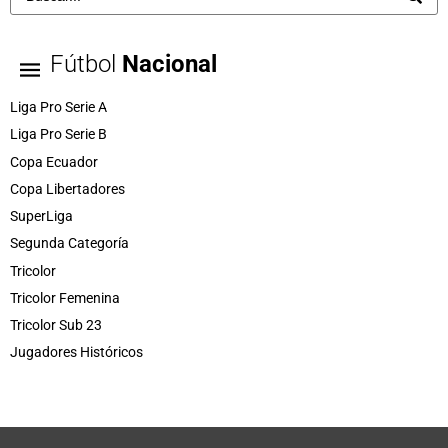
Fútbol
Nacional
Liga Pro Serie A
Liga Pro Serie B
Copa Ecuador
Copa Libertadores
SuperLiga
Segunda Categoría
Tricolor
Tricolor Femenina
Tricolor Sub 23
Jugadores Históricos