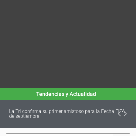
Tendencias y Actualidad
La Tri confirma su primer amistoso para la Fecha FIFA
de septiembre