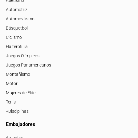
Atletismo
Automotriz
Automovilismo
Básquetbol
Ciclismo
Halterofillia
Juegos Olímpicos
Juegos Panamericanos
Montañismo
Motor
Mujeres de Élite
Tenis
+Disciplinas
Embajadores
Argentina