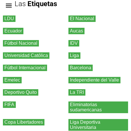
Las
Etiquetas
LDU
El Nacional
Ecuador
Aucas
Fútbol Nacional
IDV
Universidad Católica
Liga
Fútbol Internacional
Barcelona
Emelec
Independiente del Valle
Deportivo Quito
La TRI
FIFA
Eliminatorias
sudamericanas
Copa Libertadores
Liga Deportiva
Universitaria