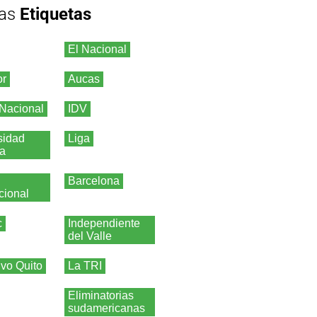
as
Etiquetas
El Nacional
or
Aucas
 Nacional
IDV
sidad
Liga
ca
Barcelona
cional
c
Independiente
del Valle
ivo Quito
La TRI
Eliminatorias
sudamericanas