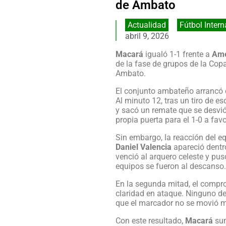
de Ambato
Actualidad
,
Fútbol Intern
abril 9, 2026
Macará
igualó 1-1 frente a
Amé
de la fase de grupos de la Cop
Ambato.
El conjunto ambateño arrancó c
Al minuto 12, tras un tiro de e
y sacó un remate que se desvi
propia puerta para el 1-0 a fav
Sin embargo, la reacción del e
Daniel Valencia
apareció dentr
venció al arquero celeste y pus
equipos se fueron al descanso.
En la segunda mitad, el comp
claridad en ataque. Ninguno de
que el marcador no se movió 
Con este resultado,
Macará
sum