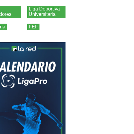
Liga Deportiva
adores
Universitaria
ina
FEF