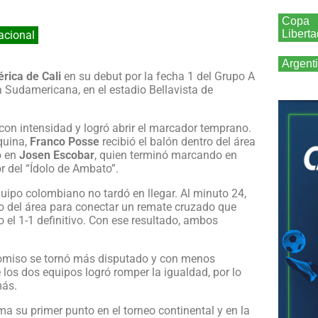
Copa
Libert
acional
Argent
rica de Cali
en su debut por la fecha 1 del Grupo A
a Sudamericana, en el estadio Bellavista de
on intensidad y logró abrir el marcador temprano.
squina,
Franco Posse
recibió el balón dentro del área
ó en
Josen Escobar
, quien terminó marcando en
or del “Ídolo de Ambato”.
quipo colombiano no tardó en llegar. Al minuto 24,
o del área para conectar un remate cruzado que
o el 1-1 definitivo. Con ese resultado, ambos
romiso se tornó más disputado y con menos
 los dos equipos logró romper la igualdad, por lo
más.
a su primer punto en el torneo continental y en la