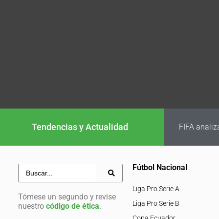
Tendencias y Actualidad
FIFA analiz
Fútbol Nacional
Liga Pro Serie A
Tómese un segundo y revise
Liga Pro Serie B
nuestro
código de ética
.
Copa Ecuador