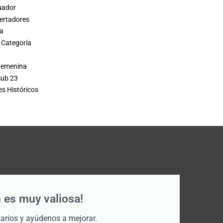
uador
ertadores
a
Categoría
 Femenina
Sub 23
s Históricos
 es muy valiosa!
rios y ayúdenos a mejorar.