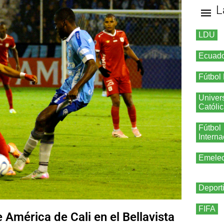
L
LDU
Ecuad
Fútbol
Univer
Católi
Fútbol
Interna
Emele
Deport
FIFA
América de Cali en el Bellavista