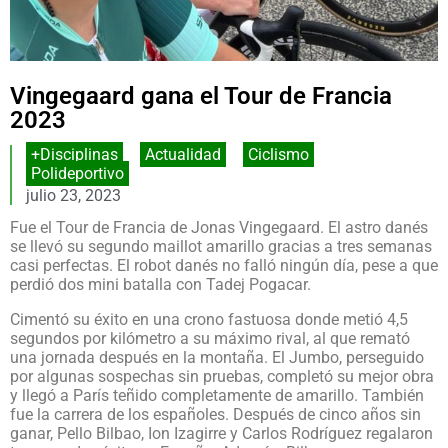
Vingegaard gana el Tour de Francia
2023
+Disciplinas
,
Actualidad
,
Ciclismo
,
Polideportivo
julio 23, 2023
Fue el Tour de Francia de Jonas Vingegaard. El astro danés
se llevó su segundo maillot amarillo gracias a tres semanas
casi perfectas. El robot danés no falló ningún día, pese a que
perdió dos mini batalla con Tadej Pogacar.
Cimentó su éxito en una crono fastuosa donde metió 4,5
segundos por kilómetro a su máximo rival, al que remató
una jornada después en la montaña. El Jumbo, perseguido
por algunas sospechas sin pruebas, completó su mejor obra
y llegó a París teñido completamente de amarillo. También
fue la carrera de los españoles. Después de cinco años sin
ganar, Pello Bilbao, Ion Izagirre y Carlos Rodríguez regalaron