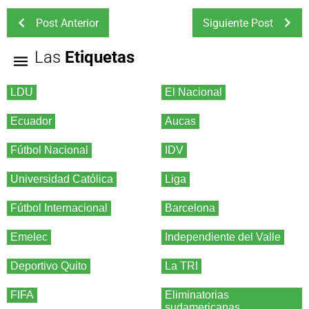
Post Anterior
Siguiente Post
Las
Etiquetas
LDU
El Nacional
Ecuador
Aucas
Fútbol Nacional
IDV
Universidad Católica
Liga
Fútbol Internacional
Barcelona
Emelec
Independiente del Valle
Deportivo Quito
La TRI
FIFA
Eliminatorias
sudamericanas