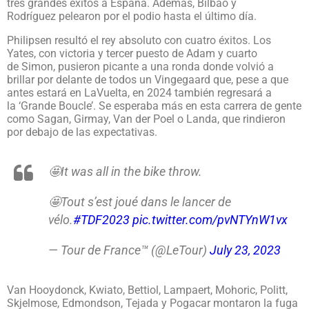
tres grandes éxitos a España. Además, Bilbao y
Rodríguez pelearon por el podio hasta el último día.
Philipsen resultó el rey absoluto con cuatro éxitos. Los
Yates, con victoria y tercer puesto de Adam y cuarto
de Simon, pusieron picante a una ronda donde volvió a
brillar por delante de todos un Vingegaard que, pese a que
antes estará en LaVuelta, en 2024 también regresará a
la ‘Grande Boucle’. Se esperaba más en esta carrera de gente
como Sagan, Girmay, Van der Poel o Landa, que rindieron
por debajo de las expectativas.
🤩It was all in the bike throw.
🤩Tout s’est joué dans le lancer de
vélo.
#TDF2023
pic.twitter.com/pvNTYnW1vx
— Tour de France™ (@LeTour)
July 23, 2023
Van Hooydonck, Kwiato, Bettiol, Lampaert, Mohoric, Politt,
Skjelmose, Edmondson, Tejada y Pogacar montaron la fuga