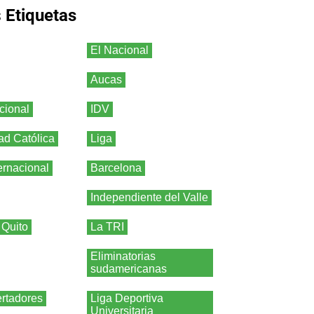
s
Etiquetas
El Nacional
Aucas
cional
IDV
ad Católica
Liga
ernacional
Barcelona
Independiente del Valle
 Quito
La TRI
Eliminatorias
sudamericanas
rtadores
Liga Deportiva
Universitaria