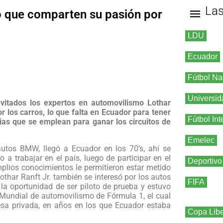
La
jo que comparten su pasión por
LDU
Ecuador
Fútbol Na
Universid
nvitados los expertos en automovilismo Lothar
or los carros, lo que falta en Ecuador para tener
Fútbol Int
gias que se emplean para ganar los circuitos de
Emelec
utos BMW, llegó a Ecuador en los 70’s, ahí se
 a trabajar en el país, luego de participar en el
Deportivo
plios conocimientos le permitieron estar metido
othar Ranft Jr. también se interesó por los autos
FIFA
 la oportunidad de ser piloto de prueba y estuvo
el Mundial de automovilismo de Fórmula 1, el cual
esa privada, en años en los que Ecuador estaba
Copa Libe