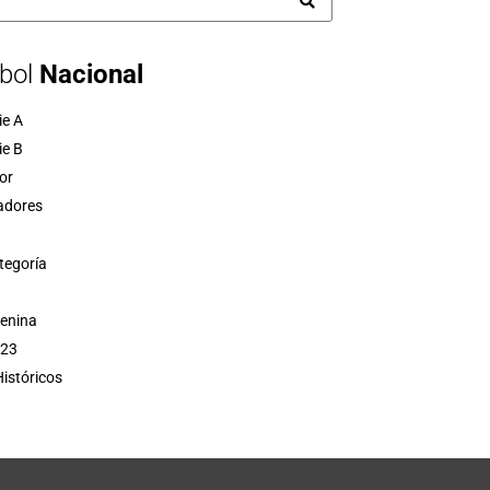
bol
Nacional
ie A
ie B
or
adores
tegoría
menina
 23
istóricos