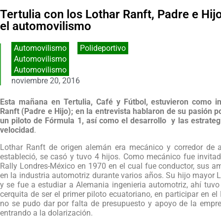
Tertulia con los Lothar Ranft, Padre e Hi
el automovilismo
Automovilismo
,
Polideportivo
Automovilismo
Automovilismo
noviembre 20, 2016
Esta mañana en Tertulia, Café y Fútbol, estuvieron como i
Ranft (Padre e Hijo); en la entrevista hablaron de su pasión p
un piloto de Fórmula 1, así como el desarrollo y las estrate
velocidad
.
Lothar Ranft de origen alemán era mecánico y corredor de a
estableció, se casó y tuvo 4 hijos. Como mecánico fue invitado
Rally Londres-México en 1970 en el cual fue conductor, sus am
en la industria automotriz durante varios años. Su hijo mayor L
y se fue a estudiar a Alemania ingenieria automotriz, ahí tuvo
cerquita de ser el primer piloto ecuatoriano, en participar en 
no se pudo dar por falta de presupuesto y apoyo de la empr
entrando a la dolarización.